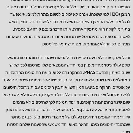
מופיע בתור חומר טהור. בדיוק בגלל זה על אף שמים מכילים בתוכם אטום
חמצן (H2O למי ששכח), אנחנו לא יכולים לנשום מתחת למים, אי אפשר
לנצל את מלאי החמצן העצום שנמצא במים כדי לנשום כי כשחמצן נמצא
בתוך מולקולה הוא מתפקד אחרת. אותו הדבר בעצם קורה עם כספית,
לאטום הכספית שבתימרוסל יש תכונות אחרות מהכספית הנוזלית שאנחנו
מכירים, לכן זה לא אומר אוטומטית שתימרוסל מסוכן.
ובכל זאת, נערכו לא מעט ניסויים כדי להראות שמדובר בחומר בטוח. ומעל
כולם עולה ניסוי אחד מעניין במיוחד שהממצאים שלו פורסמו לפני שלוש
שנים בעיתון הנחשב PNAS. במחקר נתנו לקופים את החיסונים מהתוכניות
המומלצת מאז שנות השמונים עד היום, וחיפשו אחר סימנים שיכולים להעיד
על אוטיזם. החוקרים ביצעו המון השוואות בין חיסונים עם תימרוסל, חיסונים
ללא תימרוסל ואי נתינת שום חיסון כלל. בכל המקרים, הפלא ופלא, לא נמצא
שום שינוי בהתנהגות הקופים, וזו עוד תמיכה לכך שחיסונים לא גורמים
לאוטיזם, ותימרוסל לא מסוכן. אבל מה שמעניין בניסוי הזה הוא שהוא מומן
על ידי אחד הגופים הידועים בעולם של מתנגדי חיסונים. כן כן, גם מחקר
שמתנגדי חיסונים מימנו הראה באופן חד משמעי שהטענות שלהם חסרות
שחר.