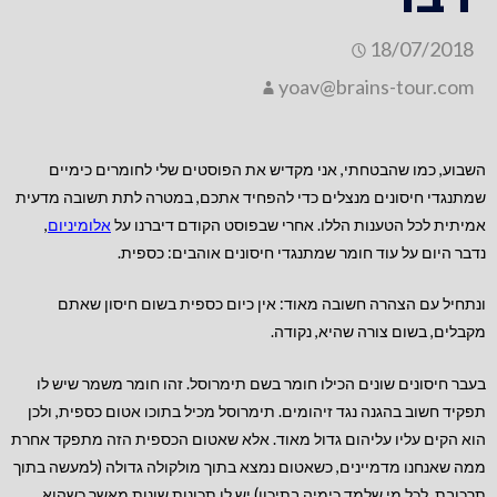
18/07/2018
yoav@brains-tour.com
השבוע, כמו שהבטחתי, אני מקדיש את הפוסטים שלי לחומרים כימיים
שמתנגדי חיסונים מנצלים כדי להפחיד אתכם, במטרה לתת תשובה מדעית
אמיתית לכל הטענות הללו. אחרי שבפוסט הקודם דיברנו על
אלומיניום
,
נדבר היום על עוד חומר שמתנגדי חיסונים אוהבים: כספית.
ונתחיל עם הצהרה חשובה מאוד: אין כיום כספית בשום חיסון שאתם
מקבלים, בשום צורה שהיא, נקודה.
בעבר חיסונים שונים הכילו חומר בשם תימרוסל. זהו חומר משמר שיש לו
תפקיד חשוב בהגנה נגד זיהומים. תימרוסל מכיל בתוכו אטום כספית, ולכן
הוא הקים עליו עליהום גדול מאוד. אלא שאטום הכספית הזה מתפקד אחרת
ממה שאנחנו מדמיינים, כשאטום נמצא בתוך מולקולה גדולה (למעשה בתוך
תרכובת, לכל מי שלמד כימיה בתיכון) יש לו תכונות שונות מאשר כשהוא