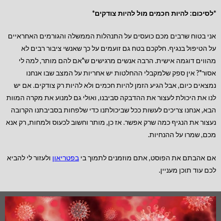
*לסיכום: להיות חכמים מול להיות צודקים*
אני בטוח שרבים מכם כועסים על התנהלות הממשלה והגורמים האחראיים
על הטיפול בנגיף. חלקכם בטח גם זועמים על כך שאנשי ציבור רבים לא
מהווים דוגמה אישית. הרבה אנשים מרגישים ש"אם להם מותר, למה לי
אסור"? אין ספק שלמקבלי ההחלטות יש אחריות על המצב שבו אנחנו
נמצאים כיום, אבל הגיע הזמן להיות חכמים ולא להיות רק צודקים. אם יש
לנו את היכולת לעצור את ההדבקה סביבנו, ואולי גם למנוע את מקרה המוות
הבא, אנחנו צריכים לעשות ככל שביכולתנו כדי שלפחות בסביבתנו הקרובה
נעצור את הנגיף כמה שרק אפשר. אז כן, מותר וחשוב לכעוס ולמחות, רק אנא
מכם, שמרו על ההנחיות.
אם אהבתם את הפוסט, אתם מוזמנים לתמוך בי
בפטריאון
ולעזור לי להביא
לכם עוד תוכן מעניין.