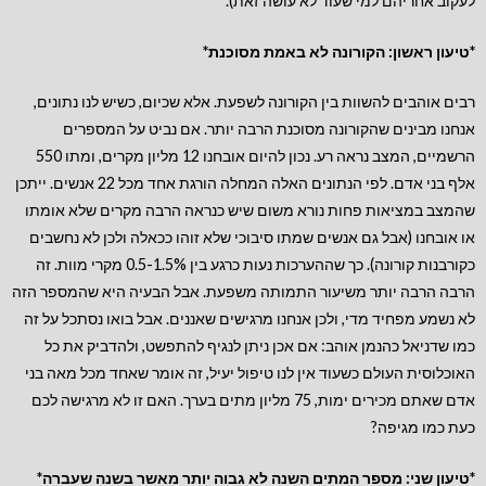
לעקוב אחריהם למי שעוד לא עושה זאת).
*טיעון ראשון: הקורונה לא באמת מסוכנת*
רבים אוהבים להשוות בין הקורונה לשפעת. אלא שכיום, כשיש לנו נתונים,
אנחנו מבינים שהקורונה מסוכנת הרבה יותר. אם נביט על המספרים
הרשמיים, המצב נראה רע. נכון להיום אובחנו 12 מליון מקרים, ומתו 550
אלף בני אדם. לפי הנתונים האלה המחלה הורגת אחד מכל 22 אנשים. ייתכן
שהמצב במציאות פחות נורא משום שיש כנראה הרבה מקרים שלא אומתו
או אובחנו (אבל גם אנשים שמתו סיבוכי שלא זוהו ככאלה ולכן לא נחשבים
כקורבנות קורונה). כך שההערכות נעות כרגע בין 0.5-1.5% מקרי מוות. זה
הרבה הרבה יותר משיעור התמותה משפעת. אבל הבעיה היא שהמספר הזה
לא נשמע מפחיד מדי, ולכן אנחנו מרגישים שאננים. אבל בואו נסתכל על זה
כמו שדניאל כהנמן אוהב: אם אכן ניתן לנגיף להתפשט, ולהדביק את כל
האוכלוסית העולם כשעוד אין לנו טיפול יעיל, זה אומר שאחד מכל מאה בני
אדם שאתם מכירים ימות, 75 מליון מתים בערך. האם זו לא מרגישה לכם
כעת כמו מגיפה?
*טיעון שני: מספר המתים השנה לא גבוה יותר מאשר בשנה שעברה*