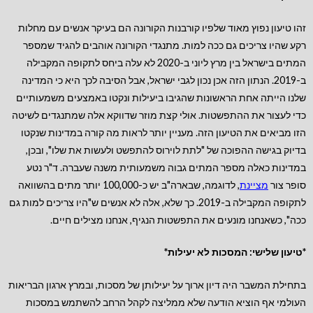
זהו טיעון נפוץ מאוד שלפיו קורבנות הקורונה הם בעיקר אנשים עם מחלות
רקע שהיו צריכים גם ככה למות. מתנגדי הקורונה אוהבים להגיד שמספר
המתים בישראל בין מרץ ליוני ב-2020 לא עלה ביחס לתקופה המקבילה
ב-2019. הנתון הזה אכן נכון לגבי ישראל, אבל הסיבה לכך היא כי המדינה
שלנו הייתה אחת הראשונות שהגיבו ביעילות ונקטו באמצעים משמעותיים
כדי לעצור את ההתפשטות. אולי קצת מוזר שדווקא אלה שמתנגדים לשיטה
הזו מביאים את הטיעון הזה. מעניין יותר לראות מה קורה במדינות שנקטו
בדיוק בגישה ההפוכה של "לתת לוירוס להתפשט ולעשות את שלו", ובכן,
במדינות כאלה מספר המתים גבוה משמעותית משנה שעברה. ד"ר נטע
סופר צור
מציינת
, לדוגמה, שבארה"ב יש כ-100,000 יותר מתים בהשוואה
לתקופה המקבילה ב-2019. כך שלא, אלה לא אנשים ש"היו צריכים למות גם
ככה", כשאנחנו מונעים את התפשטות הנגיף, אנחנו מצילים חיים.
*טיעון שלישי: המסכות לא יעילות*
בתחילת המשבר היה דיון ארוך על יעילותן של מסכות, ובמרץ ארגון הבריאות
העולמי אף הוציא הודעה שלא ממליצה לקהל הרחב להשתמש במסכות