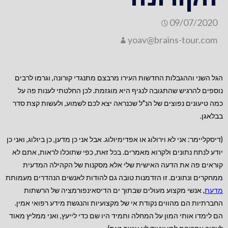
09/07/2020
yoav@brains-tour.com
הגל השני וההגבלות החדשות העירו מרבצם מתנגדי קורונה, וגרמו לרבים
נוספים להרגיש שהתגובה לנגיף היא מוגזמת. לכן החלטתי לענות פה על
כמה טיעונים נפוצים של הנ"ל שכנראה יצא לכם לשמוע, ולעשות קצת סדר
בבלאגן.
(דיסקליימר: אני לא וירולוג או אפדימיולוג. אבל אני כן מדען, כן ביולוג, ואני כן
יודע לנתח נתונים ולקרוא מאמרים. בכל זאת, כפי שתוכלו לראות, אתם לא
קוראים פה את הדעה האישית שלי אלא מסקנות של הקהילה המדעית
ממחקרים ונתונים. זו הזדמנות טובה גם להודות לאנשים הנהדרים מעמותת
מדעת
, אנשי מקצוע מעולים שבתוך ים הדיסאינפורמציה של הרשתות
החברתיות הם מהווים נקודת אי של מקצועיות והנגשת מידע רפואי אמין.
הם לימדו אותי המון על המחלה ותמיד היו שם כדי לייעץ, ואני ממליץ מאוד