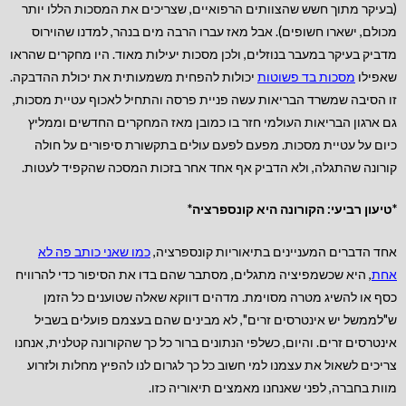
(בעיקר מתוך חשש שהצוותים הרפואיים, שצריכים את המסכות הללו יותר
מכולם, ישארו חשופים). אבל מאז עברו הרבה מים בנהר, למדנו שהוירוס
מדביק בעיקר במעבר בנוזלים, ולכן מסכות יעילות מאוד. היו מחקרים שהראו
שאפילו
מסכות בד פשוטות
יכולות להפחית משמעותית את יכולת ההדבקה.
זו הסיבה שמשרד הבריאות עשה פניית פרסה והתחיל לאכוף עטיית מסכות,
גם ארגון הבריאות העולמי חזר בו כמובן מאז המחקרים החדשים וממליץ
כיום על עטיית מסכות. מפעם לפעם עולים בתקשורת סיפורים על חולה
קורונה שהתגלה, ולא הדביק אף אחד אחר בזכות המסכה שהקפיד לעטות.
*טיעון רביעי: הקורונה היא קונספרציה*
אחד הדברים המעניינים בתיאוריות קונספרציה,
כמו שאני כותב פה לא
אחת
, היא שכשמפיציה מתגלים, מסתבר שהם בדו את הסיפור כדי להרוויח
כסף או להשיג מטרה מסוימת. מדהים דווקא שאלה שטוענים כל הזמן
ש"לממשל יש אינטרסים זרים", לא מבינים שהם בעצמם פועלים בשביל
אינטרסים זרים. והיום, כשלפי הנתונים ברור כל כך שהקורונה קטלנית, אנחנו
צריכים לשאול את עצמנו למי חשוב כל כך לגרום לנו להפיץ מחלות ולזרוע
מוות בחברה, לפני שאנחנו מאמצים תיאוריה כזו.