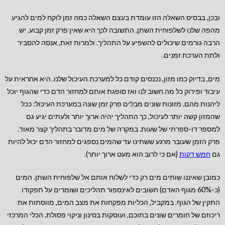
ובכן, בבסיס השאלה הזו עומדת בעצם השאלה כמה זמן לוקח למים להגיע
מהפה שלנו לשלפוחית השתן. התשובה לכך היא שאין פרק זמן קבוע. יש
הרבה גורמים שיכולים להשפיע על התהליך. ולמרות זאת, אנסה להסביר
ולתת הערכת זמנים.
מים, בדיוק כמו מזון, נכנסים קודם כל למערכת העיכול שלנו. היא אחראית על
עיבוד ופירוק כל מה חשוב לנו ואז סופגת אותם למחזור הדם כדי שהגוף יוכל
ליהנות מהם. מזונות שונים מבלים פרק זמן שונה במערכת העיכול: ככל
שהמזון קשה יותר לעיכול, כך התהליך יהיה ארוך יותר ולעתים יגיע גם
למספר דו-ספרתי של שעות. במקרה של מים מדובר בתהליך קצר מאוד.
פרק הזמן שעובר מרגע ששתינו עד שהמים נספגים למחזור הדם יכול להיות
גם
חמש דקות
(אם כי לרוב הוא מעט ארוך יותר).
כמובן שאיננו שותים מים רק כדי לשלוח אותם אל שלפוחית השתן. המים
(כ-60% מגוף האדם) חשובים לאינספור תהליכים ושומרים על תפקודו
התקין של הגוף. במקביל, הכליות מפקחות את מצב המים, מווסתות את
ריכוזם של חומרים שונים בתוכם, ועוסקות בסינון וניקוי פסולת. הכלי המרכזי