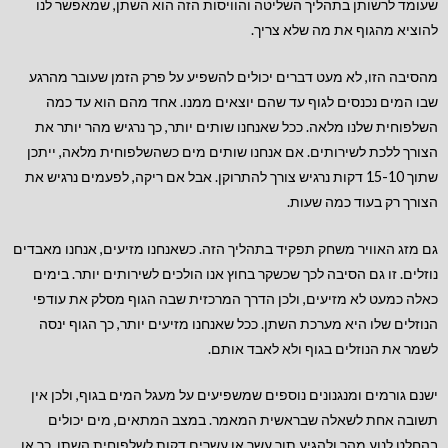
שעומד לרשותן בתהליך השליטה והוויסות הזה הוא השתן, שמאפשר לנו
להוציא מהגוף את מה שלא צריך.
מהסיבה הזו, לא מעט דברים יכולים להשפיע על פרק הזמן שעובר מהרגע
שבו המים נכנסים לגוף עד שהם יוצאים ממנו. אחד מהם הוא עד כמה
השלפוחית שלנו מלאה. ככל שאנחנו שותים יותר, כך נרגיש מהר יותר את
הצורך ללכת לשירותים. אם אנחנו שותים מים כשהשלפוחית מלאה, ייתכן
שתוך 15-10 דקות נרגיש צורך להתרוקן. אבל אם ריקה, לפעמים נרגיש את
הצורך רק בעוד כמה שעות.
גם מזג האוויר משחק תפקיד בתהליך הזה. כשאנחנו מזיעים, אנחנו מאבדים
נוזלים. זו גם הסיבה לכך שכשקר בחוץ אנו הולכים לשירותים יותר. בימים
כאלה כמעט לא מזיעים, ולכן הדרך המרכזית שבה הגוף מסלק את עודפי
הנוזלים שלו היא מערכת השתן. ככל שאנחנו מזיעים יותר, כך הגוף ינסה
לשמר את הנוזלים בגוף ולא לאבד אותם.
ישנם גורמים ומנגנונים נוספים שמשפיעים על מעגל המים בגוף, ולכן אין
תשובה אחת לשאלה שבראשית המאמר. במצב המתאים, מים יכולים
בהחלט לנוע מהר ולהגיע תוך עשר או עשרים דקות לשלפוחית השתן. כך או