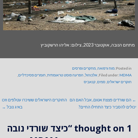
מתחם הנובה, אוקטובר 2023, צילום: אליהו הרשקוביץ
Posted in:
מוח ורפואה
,
מחקרים ופרסים
MDMA
Filed under:
,
אלכוהול
,
הפרעה פוסט טראומתית
,
חומרים פסיכדליים
,
חוקרים ישראלים
,
סמים
,
קנאביס
← הם שורדים פצצת אטום, אבל האם הם
החוקרים הישראלים ששיכרו עטלפים וזכו
יכולים להסביר כיצד התחילו החיים?
באיג נובל →
1 thought on
“כיצד שורדי נובה