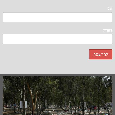
שם
דוא"ל