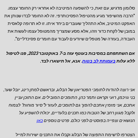
סלומון מדגיש, עם זאת, כי להשפעה המיטיבה לא אחראי רק החומר עצמו.
"הרבה מהשיפור מגיע מהטיפול הפסיכותרפי. זה לא החומר לבדו שנותן את
האפקט המיטיב, אלא התהליך שעוברים ביחד איתו. זו לא תרופה קלאסית
במובן של לקחת כדור וזהו, אלא מסע שמצריך מהמטופל עצמו לעשות את
העבודה, בעזרה של מטפלים שיודעים לעבוד עם חומרים פסיכדליים".
אם השתתפתם במסיבות בעוטף עזה ב-7 באוקטובר 2023, פנו לטיפול
ללא עלות
בעמותת לב בטוח
. אנא, אל תישארו לבד.
אני רוצה להודות לתומכי הפטריאון של הבלוג, ובראשם למתן רינג, יובל שער,
בני גויכמן, רועי וקראט ותמר כהן, התומכים המובילים.
אם התוכן עניין
אתכם, אני מזמין אתכם להפוך גם לתומכים, לעזור ל”סיור מוחות” לצמוח
ולקבל מגוון רחב של הטבות כמו תכנים בלעדיים, יכולת להשפיע על
הנושאים וצפייה בפוסטים לפני כולם. פרטים נוספים
כאן
הצטרפו לרשימת התפוצה של הבלוג וקבלו את התכנים ישירות למייל