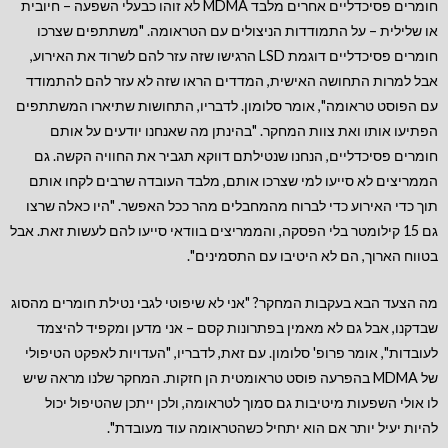
חומרים פסיכדליים אחרים מלבד MDMA לא זוהו כבעלי השפעה – חיובית
או שלילית – על התמודדות הניצולים עם הטראומה. "משתתפים שצרכו
חומרים פסיכדליים דוגמת LSD הרגישו שזה עזר להם לשרוד את האירוע,
אבל למרות התחושה האישית, המדדים הראו שזה לא עזר להם להתמודד
עם הפוסט טראומה", אומר סלומון. לדבריו, התחושות שתיארו המשתתפים
הפתיעו אותו ואת צוות המחקר. "בהינתן מה שאנחנו יודעים על אותם
חומרים פסיכדליים, הנחנו שנטילתם דווקא תגביר את החוויה הקשה. גם
הממריצים לא סייעו למי שצרכו אותם, מלבד העובדה שרבים לקחו אותם
תוך כדי האירוע כדי לברוח מהמחבלים מהר ככל האפשר. "היו כאלה שרצו
גם 15 קילומטר בלי הפסקה, והממריצים בוודאי סייעו להם לעשות זאת. אבל
בטווח הארוך, הם לא היטיבו עם התסמינים".
מה הצעד הבא בעקבות המחקר? "אני לא שיפוטי לגבי נטילת חומרים מהסוג
שבדקנו, אבל גם לא מאמין בפתרונות קסם – אני מדען ומקפיד להיצמד
לעובדות", אומר פרופ' סלומון. עם זאת, לדבריו, "העדויות לאפקט הטיפולי
של MDMA בהפרעה פוסט טראומטית הן חזקות. המחקר שלנו מראה שיש
לו אולי השפעות מיטיבות גם סמוך לטראומה, ולכן ייתכן שהטיפול יכול
להיות יעיל יותר אם הוא יתחיל כשהטראומה עוד מעובדת".