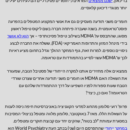
בדיכאון,
ישנם ממצאים
המראים כי חומרים פסיכדליים הם לעיתים יעילים
יותר מנוגדי דיכאון קלאסיים.
חומרים משני תודעה מעסיקים גם את אנשי המקצוע המטפלים בהפרעה
פוסט־טראומטית. בשנה שעברה פיתחה חברה בשם ליקוס טיפול ראשון
מסוגו, שהתבסס על MDMA בשילוב טיפול פסיכותרפי – אך
הוא לא אושר
בידי מינהל המזון והתרופות האמריקאי (FDA), ששלח את החברה לבצע
ניסויים נוספים. למרות זאת, גוף המחקר ההולך וגדל בתחום מציע ראיות
לכך ש־MDMA עשוי לסייע בהתמודדות עם טראומה.
ממצאים אלה מחזירים אותנו למקרה הייחודי של פסטיבל הנובה, שמעורר
את השאלה האם MDMA או חומרים משני תודעה אחרים שצרכו שורדי
הטבח שעות ספורות לפניו השפיעו על דרך ההתמודדות שלהם עם
הטראומה? ואם כן, כיצד?
פרופ' רועי סלומון מהחוג למדעי הקוגניציה באוניברסיטת חיפה ניסה לענות
על השאלות הללו. מאז 7 באוקטובר, סלומון מלווה ומטפל בניצולי המסיבות
במסגרת עמותת "לב בטוח", שהקים יחד עם קבוצת חוקרים ומטפלים.
במחקר ייחודי
שהתפרסם היום (שני) בכתב העת World Psychiatry הוא