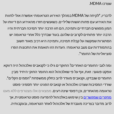
שצרכו MDMA.
לדבריו, "לקיחה של MDMA במהלך האירוע הטראומתי אפשרה אולי לחוות
את האירוע עם פחות רגשות שליליים. כשאנשים חזרו מהאירוע הם דיווחו על
המון מפגשים חברתיים ותמיכה, הם חוו הרבה יותר תמיכה חברתית והיו
הרבה יותר פתוחים לקרובים שלהם. בעוד שבדרך כלל אחרי טראומה יש
הסתגרות שמקשה על קבלת תמיכה, ותמיכה היא רכיב מאוד חשוב
בהתמודדות עם מצב טראומתי. העדות הזו תואמת את התכונות הפרו
סוציאליות של החומר".
ומה לגבי החומרים האחרים? החוקרים גילו כי לקנאביס ואלכוהול היה דווקא
אפקט פוגעני. זאת, אף על פי שאלכוהול הוא החומר החוקי היחיד מבין
החומרים שנבדקו, וקנאביס מוגדר לרוב כחלק ממשפחת "הסמים הקלים".
שורדי המסיבות שצרכו אלכוהול או קנאביס הפגינו יותר תסמיני פוסט
טראומה מהאחרים, וכן דפוסי שינה רעים.
ממצאים אלו מצטרפים ללא מעט
מחקרים שמקשרים
בין שימוש באלכוהול להפרעה פוסט טראומטית, אך
לרוב מדובר בצריכה מוגברת של אלכוהול לאחר הטראומה, ובעקבותיה.