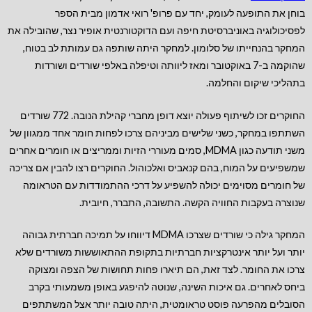
בוחן את התופעה לעומק, יחד עם פרופ' רואי אדמון מבית הספר
לפסיכולוגיה באוניברסיטת חיפה ועם הדוקטורנטית אופיר נצר, שהובילה את
המחקר בהנחייתו של סלומון. למחקר היתה שותפה גם עמותת לב בטוח,
שהוקמה ב-7 באוקטובר ומאז ליוותה וטיפלה באלפי שורדים ושורדות
בתהליכי שיקום והחלמה.
החוקרים זכו לשיתוף פעולה יוצא דופן מחברי קהילת הנובה. 772 שורדים
השתתפו במחקר, כשני שלישים מביניהם צרכו לפחות חומר אחד ממגוון של
משני תודעה כגון MDMA, סמים מעוררי הזיות וממריצים או חומרים אחרים
שמשפיעים על המוח, בהם קנאביס ואלכוהול. החוקרים רצו להבין אם צריכה
של חומרים מסוימים יכולה להשפיע על דרכי ההתמודדות עם הטראומה
שנוצרה בעקבות החוויה הקשה. התשובה, התברר, חיובית.
המחקר גילה כי שורדים שצרכו MDMA דיווחו על תמיכה חברתית גבוהה
יותר ועל יותר אינטרקציות חברתיות בתקופת ההתאוששות משורדים שלא
צרכו את החומר. לצד זאת, הם תיארו פחות תחושות של הצפה ומצוקה
ביחס לאחרים. גם איכות השינה, שנוטה להיפגע באופן משמעותי בקרב
הסובלים מהפרעה פוסט טראומטית, היתה טובה יותר אצל המשתתפים