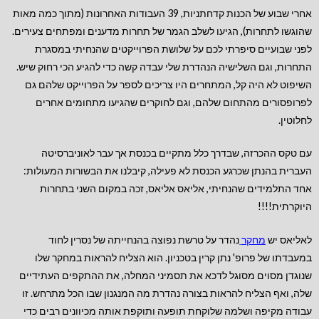
אחרי שבוע של הכנות קדחתניות, 39 העבודות האחרונות (מתוך כמה מאות
שהוגשו לתחרות), הגיעו לשלב הגמר של תחרות מדענים ומפתחים צעירים.
לפני שבועיים סיפרתי לכם על שלושת הפרוייקטים שהנחיתי במסגרת
התחרות, וגם השלישיה הנהדרת שלי עבדה קשה כדי להגיע הכי רחוק שיש.
השיפוט לא היה קל, המתחרים היו צריכים לספר על הפרוייקט שלהם גם
לפרופסורים מהתחום שלהם, וגם לחוקרים שהגיעו מתחומים אחרים
לחלוטין.
עם טקס ההכרזה, שבדרך כלל מתקיים בכנסת אך עבר לאוניברסיטה
העברית בהנתן שכרגע הכנסת לא פעי
לה, קיבלנו את הבשורות המעולות:
אחד התלמידים שהנחיתי, אליאס אליאס, זכה במקום השני בתחרות
היוקרתית!!!!
לאליאס יש
מחקר
נהדר על טרשת נפוצה בהנחייתה של נסרין לחוד
במעבדתו של פרופ' נתן קרין בטכניון. הוא הצליח להראות במחקר שלו
שנוגדן מסוים מסוגל לדכא את תסמיני המחלה, את ההתקפים העתידיים
שלה, ואף הצליח להראות בצורה נהדרת מה המנגנון שבו הכל מתרחש. זו
עבודה מקיפה ושלמה שלוקחת תופעה ותוקפת אותה מכיוונים רבים כדי