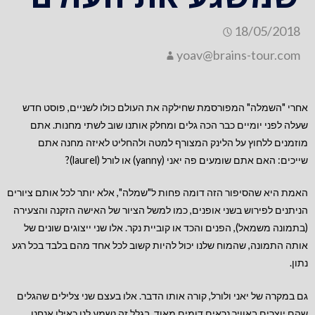
18/05/2018
yoav@brains-tour.com
אחרי "השמלה" המפורסמת שחילקה את העולם כולו לשניים, פוסט חדש
שעלה לפני יומיים כבר הכה גלים ומחלק אותנו שוב לשתי מחנות. אתם
מוזמנים ללחוץ על הלינק המצורף למטה ולהחליט לאיזה מחנה אתם
שייכים: האם אתם שומעים פה יאני (yanny) או לורל (laurel)?
האמת היא שהסיפור הזה דומה פחות ל"שמלה", אלא יותר לכל אותם ציורים
הניתנים לפירוש בשני אופנים, כמו למשל הציור של האישה הזקנה והצעירה
(בתמונה משמאל), הפנים והכד או קוביית נקר. אלו שני ייצוגים שונים של
אותה התמונה, שהמוח שלנו יכול להיות קשוב לכל אחד מהם בלבד בכל רגע
נתון.
גם במקרה של יאני ולורל, קורה אותו הדבר. אלו בעצם שני צלילים שהגלים
שהם יוצרים באוויר נראים דומים מאוד, בגלל זה נשמע לנו כאילו אנחנו