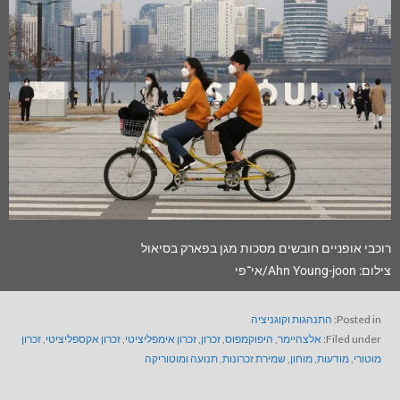
רוכבי אופניים חובשים מסכות מגן בפארק בסיאול
צילום: Ahn Young-joon/אי־פי
Posted in:
התנהגות וקוגניציה
Filed under:
אלצהיימר
,
היפוקמפוס
,
זכרון
,
זכרון אימפליציטי
,
זכרון אקספליציטי
,
זכרון
מוטורי
,
מודעות
,
מוחון
,
שמירת זכרונות
,
תנועה ומוטוריקה