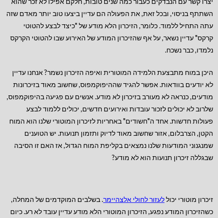
יצרו קשר עם הנבדקים כעבור כמה שנים טובות, חלקם אפילו לא זכר שהוא
השתתף בניסוי, ובכל זאת, את הפעולה הם עדיין ביצעו טוב יותר מאדם שזה
עתה התחיל ללמוד. כלומר, הזיכרון הלא מודע של "כיצד לבצע להטוטי
קרקס" עדיין נשאר, על אף שהזיכרון המודע של האירוע שבו להטוטי הקרקס
נלמדו, כבר נשכח.
היכן במוח מתבצעת הלמידה המוטורית ואיפה הזיכרון נשמר? אנחנו עדיין
לא יודעים בוודאות. אפשר להגיד שההיפוקמפוס, שחשוב מאוד בזיכרונות
מודעים, כנראה לא מעורב בזיכרון לא מודע. אנשים עם פגיעה בהיפוקמפוס,
שלרוב לא יכולים לזכור עובדות ואירועים חדשים, יכולים ללמוד לבצע
פעולות חדשות. אחד ה"חשודים" באחריות לזיכרון המוטורי שלנו הוא המוח
הקטן, הצרבלום, אזור שחשוב מאוד לדיוק ותזמון תנועות. יש הטוענים
שמנגנוני המודעות שלנו נמצאים בקליפת המוח הגדול, אז האם זו הסיבה
שבגללה זיכרון תנועות הוא לא מודע?
זיכרון מוטורי יכול
לעזור לחולי אלצהיימר
.
בשלבים המוקדמים של המחלה,
כשהזיכרון המודע נפגע, הזיכרון המוטורי הלא מודע עדיין עובד לא רע. כיום