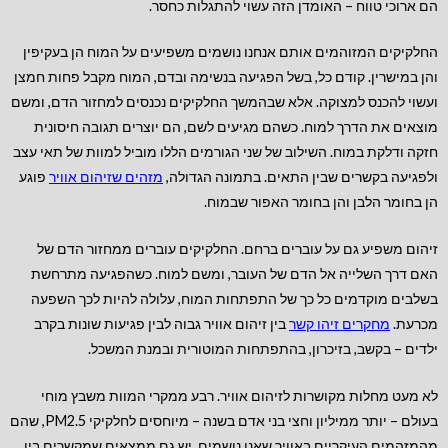
הם ארוכי טווח – האומדן הזה עשוי להתגלות כחסר.
החלקיקים המזוהמים אותם אנחנו נושמים משפיעים על המוח הן בעקיפין
והן במישרין. קודם כל, בשל הפגיעה בנשימה ובדם, המוח מקבל פחות חמצן
ועשוי להכנס למצוקה. אלא שבהמשך החלקיקים נכנסים למחזור הדם, ומשם
מוצאים את הדרך למוח. כשהם מגיעים לשם, הם יוצרים תגובה חיסונית
חזקה ודלקת במוח. השילוב של שני הגורמים הללו מוביל למוות של תאי עצב
ולפגיעה בקשרים שבין התאים. בתמונה הגדולה,
מזהים שזיהום אווי
ר
פוגע
הן בחומר הלבן והן בחומר האפור שבמוח.
זיהום משפיע גם על עוברים ברחם. החלקיקים עוברים ממחזור הדם של
האם דרך השלייה אל הדם של העובר, ומשם למוח. כשהפגיעה מתרחשת
בשלבים מוקדמים כל כך של התפתחות המוח, עלולה להיות לכך השפעה
מכרעת.
מחקרים זיהו קשר
בין זיהום אוויר גבוה לבין פגיעות שונות בקרב
ילדים – בקשב, בזיכרון, בהתפתחות המוטורית ובמנת המשכל.
לא מעט מחלות מקושרות לזיהום אוויר. רבע ממקרי המוות משבץ מוחי
בעולם – יותר ממיליון וחצי בני אדם בשנה – מיוחסים לחלקיקי PM2.5, שהם
מהמזהמים העיקריים באוויר שאנו נושמים. יש גם ממצאים שמקשרים בין