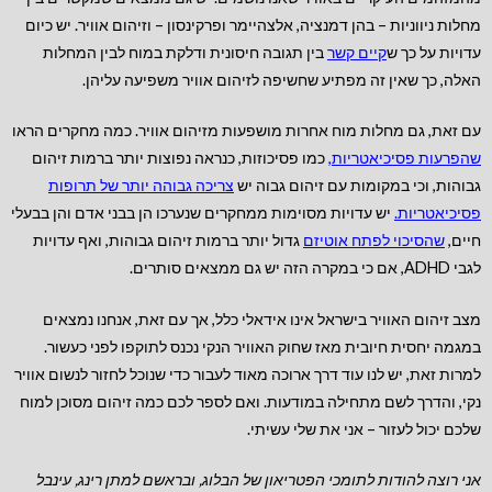
מחלות ניווניות – בהן דמנציה, אלצהיימר ופרקינסון – וזיהום אוויר. יש כיום
עדויות על כך ש
קיים קשר
בין תגובה חיסונית ודלקת במוח לבין המחלות
האלה, כך שאין זה מפתיע שחשיפה לזיהום אוויר משפיעה עליהן.
עם זאת, גם מחלות מוח אחרות מושפעות מזיהום אוויר. כמה מחקרים הראו
שהפרעות פסיכיאטריות
,
כמו פסיכוזות, כנראה נפוצות יותר ברמות זיהום
גבוהות, וכי במקומות עם זיהום גבוה יש
צריכה גבוהה יותר של תרופות
פסיכיאטריות.
יש עדויות מסוימות ממחקרים שנערכו הן בבני אדם והן בבעלי
חיים,
שהסיכוי לפתח אוטיזם
גדול יותר ברמות זיהום גבוהות, ואף עדויות
לגבי ADHD, אם כי במקרה הזה יש גם ממצאים סותרים.
מצב זיהום האוויר בישראל אינו אידאלי כלל, אך עם זאת, אנחנו נמצאים
במגמה יחסית חיובית מאז שחוק האוויר הנקי נכנס לתוקפו לפני כעשור.
למרות זאת, יש לנו עוד דרך ארוכה מאוד לעבור כדי שנוכל לחזור לנשום אוויר
נקי, והדרך לשם מתחילה במודעות. ואם לספר לכם כמה זיהום מסוכן למוח
שלכם יכול לעזור – אני את שלי עשיתי.
אני רוצה להודות לתומכי הפטריאון של הבלוג, ובראשם למתן רינג, עינבל