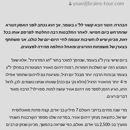
yoav@brains-tour.com
הבהרה: הטור הבא קשור לל"ג בעומר, אך הוא נכתב לפני האסון הנורא
שהתרחש ביום חמישי. לאחר התלבטות רבה החלטתי לפרסם אותו בכל
זאת, מכיוון שיש לו חשיבות עצומה לחיי היום-יום של כולנו. אני משתתף
בצערן של משפחות ההרוגים ומאחל החלמה מהירה לפצועים.
ביום שישי צוין ל"ג בעומר, שנהפך למוכר בתור "חג המדורות". אלא שעל
המנהג הזה יש השלכות חמורות. רמות זיהום האוויר המנוטרות במהלך ל"ג
בעומר גבוהות הרבה יותר מבכל יום רגיל, ומגיעות גם לזיהום שחמור אפילו
פי 4 יותר מהאוויר הרגיל (והלא נקי גם ככה) שאותו אנחנו נושמים. לכן, לרגל
החג, הגיע הזמן לספר מה זיהום אוויר עושה למוח. ספויילר? הרבה מאוד
דברים רעים.
מדי שנה מתים ברחבי העולם 7 מיליון בני אדם, קצת פחות מאוכלוסית
ישראל, כתוצאה מנזקי זיהום אוויר. במדינה שלנו מספר הקורבנות השנתי
מוערך בכ-2,500 בני אדם. ואולם, כפי שנראה בהמשך, מכיוון שנזקים רבים