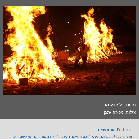
מדורות ל"ג בעומר
צילום: גיל כהן-מגן
Posted in:
מוח ורפואה
Filed under:
אוטיזם
,
אינטיליגנציה
,
אלצהיימר
,
דלקת
,
דמנצה
,
הפרעת קשב וריכוז
,