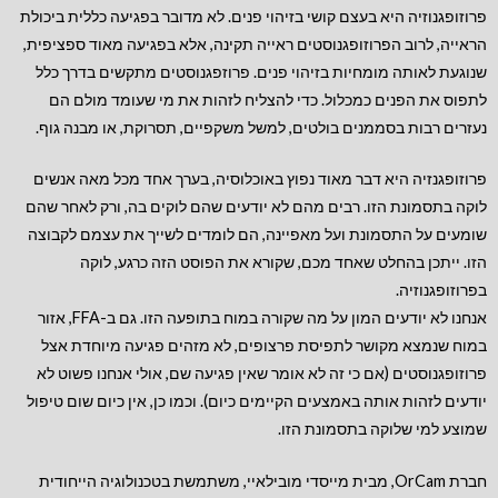
פרוזופגנוזיה היא בעצם קושי בזיהוי פנים. לא מדובר בפגיעה כללית ביכולת
הראייה, לרוב הפרוזופגנוסטים ראייה תקינה, אלא בפגיעה מאוד ספציפית,
שנוגעת לאותה מומחיות בזיהוי פנים. פרוזפגנוסטים מתקשים בדרך כלל
לתפוס את הפנים כמכלול. כדי להצליח לזהות את מי שעומד מולם הם
נעזרים רבות בסממנים בולטים, למשל משקפיים, תסרוקת, או מבנה גוף.
פרוזופגנזיה היא דבר מאוד נפוץ באוכלוסיה, בערך אחד מכל מאה אנשים
לוקה בתסמונת הזו. רבים מהם לא יודעים שהם לוקים בה, ורק לאחר שהם
שומעים על התסמונת ועל מאפיינה, הם לומדים לשייך את עצמם לקבוצה
הזו. ייתכן בהחלט שאחד מכם, שקורא את הפוסט הזה כרגע, לוקה
בפרוזופגנוזיה.
אנחנו לא יודעים המון על מה שקורה במוח בתופעה הזו. גם ב-FFA, אזור
במוח שנמצא מקושר לתפיסת פרצופים, לא מזהים פגיעה מיוחדת אצל
פרוזופגנוסטים (אם כי זה לא אומר שאין פגיעה שם, אולי אנחנו פשוט לא
יודעים לזהות אותה באמצעים הקיימים כיום). וכמו כן, אין כיום שום טיפול
שמוצע למי שלוקה בתסמונת הזו.
חברת OrCam, מבית מייסדי מובילאיי, משתמשת בטכנולוגיה הייחודית