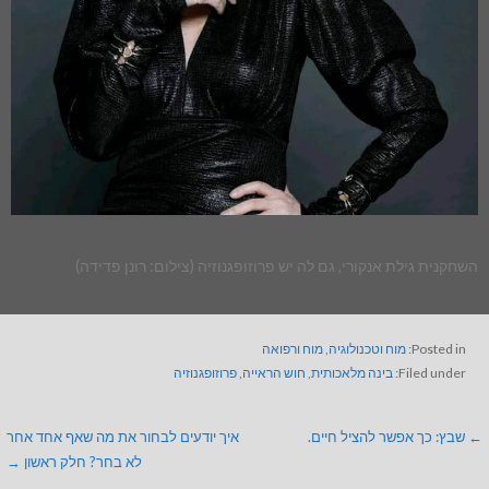
השחקנית גילת אנקורי, גם לה יש פרוזופגנוזיה (צילום: רונן פדידה)
Posted in:
מוח וטכנולוגיה
,
מוח ורפואה
Filed under:
בינה מלאכותית
,
חוש הראייה
,
פרוזופגנוזיה
← שבץ: כך אפשר להציל חיים.
איך יודעים לבחור את מה שאף אחד אחר
לא בחר? חלק ראשון →