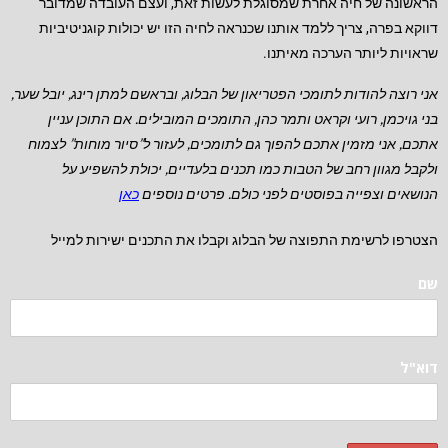
הראשונה של חיה אחרת שמסוגלת לעשות זאת, ועצם העובדה שמדובר
דווקא בפרה, צריך ללמד אותנו שכנראה לחיה הזו יש יכולות קוגניטיביות
שראויות ליותר הערכה מאיתנו.
אני רוצה להודות לתומכי הפטריאון של הבלוג, ובראשם למתן רינג, יובל שער,
בני גויכמן, רועי וקראט ותמר כהן, התומכים המובילים.
אם התוכן עניין
אתכם, אני מזמין אתכם להפוך גם לתומכים, לעזור ל”סיור מוחות” לצמוח
ולקבל מגוון רחב של הטבות כמו תכנים בלעדיים, יכולת להשפיע על
הנושאים וצפייה בפוסטים לפני כולם. פרטים נוספים
כאן
הצטרפו לרשימת התפוצה של הבלוג וקבלו את התכנים ישירות למייל
שם
דוא"ל