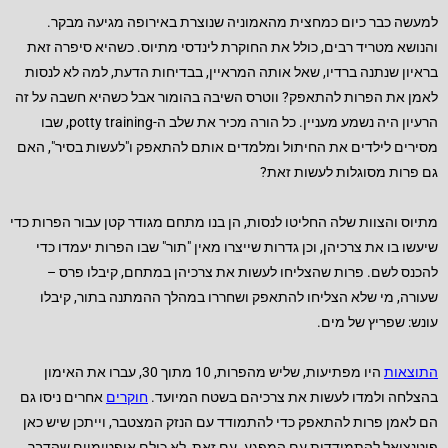
למעשה כבר כיום כמחצית מהאמוניה שנוצרת באירופה מגיעה מבקר.
והנושא מטריד רבים, כולל את החוקרת לינדסי מתיוס. כשהיא סיפרה זאת
בראיון שנתנה ברדיו, שאל אותה המראיין, בבדיחות הדעת, למה לא לנסות
לאמן את הפרות להתאפק? ווטרס השיבה בהומור אבל כשהיא חשבה על זה
הרעיון היה נשמע מעניין. כל הורה מכיר את שלב ה-potty training, שבו
מסירים לילדים את החיתול ומלמדים אותם להתאפק ו"לעשות בסיר", האם
גם פרות מסוגלות לעשות זאת?
מתיוס והצוות שלה החליטו לנסות, הן בנו מתחם מגודר קטן עבור הפרות כדי
שיעשו בו את צרכיהן, וכן גדרות שייצרו מאין "תור" שבו הפרות יעמדו כדי
להכנס לשם. פרות שהצליחו לעשות את צרכיהן במתחם, קיבלו פרס –
שעורה, מי שלא הצליחו להתאפק ושחררו במהלך ההמתנה בתור, קיבלו
עונש: שפריץ של מים.
התוצאות
היו מפתיעות, שליש מהפרות, 10 מתוך 30, עברו את האימון
בהצלחה ולמדו לעשות את צרכיהם בשטח המיועד.
חוקרים
אחרים ניסו גם
הם לאמן פרות להתאפק כדי להתמודד עם הנזק המצטבר, וייתכן שיש כאן
פוטנציאל להתמודדות עם המפגע. עם זאת, לא כולם אופטימיים שהדבר