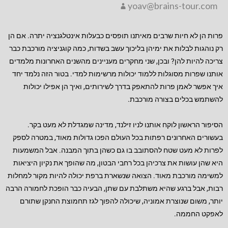
yoav@brains-tour.com
פרות הן לא חיות שרבים מאיתנו תופסים כבעלות אינטלגנציה יתרה. אם הן
רק נוהגות לבלות את ימיהן בליכוך עשב בשדות, כמה קוגניציה מורכבת כבר
צריכה להיות להן? ובכן, שני מחקרים מעניינים מהשנים האחרונות מלמדים
אותנו שפרות מסוגלות ללמוד יכולות מרשימות למדי. בטור הזה נלמד יחד
איך אפשר לאמן פרות להתאפק בדרך לשירותים, ואיך הן אפילו יכולות
להשתמש בכלים בצורה מורכבת.
הסיפור הראשון לוקח אותנו לניו זילנד, מדינה שמגדלת לא מעט בקר.
בעשורים האחרונים רפתות בכל העולם הפכו גדולות מאוד, במטרה לספק
לפרות לא מעט שטח להסתובב בו גם כשהן בתוך המבנה. אבל המשמעות
היא שהן עושות את צרכיהן בכל רחבי הבטון, מה שהופך את נקיון היציאות
למשימה מורכבת מאוד. הצואה שנשארת ברפת יכולה להיות מקור למחלות
רבות, אבל ברגע שהיא משתלבת עם שתן, הבעיה כבר הופכת לחמורה הרבה
יותר, משום שנוצרת אמוניה, שיכולה להפוך לגז תחמוצת החנקן שתורם
לאפקט החממה.