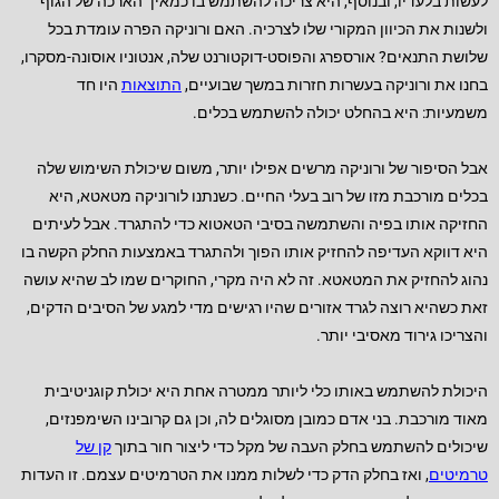
לעשות בלעדיו, ובנוסף, היא צריכה להשתמש בו כמאין "הארכה של הגוף"
ולשנות את הכיוון המקורי שלו לצרכיה. האם ורוניקה הפרה עומדת בכל
שלושת התנאים? אורספרג והפוסט-דוקטורנט שלה, אנטוניו אוסונה-מסקרו,
בחנו את ורוניקה בעשרות חזרות במשך שבועיים,
התוצאות
היו חד
משמעיות: היא בהחלט יכולה להשתמש בכלים.
אבל הסיפור של ורוניקה מרשים אפילו יותר, משום שיכולת השימוש שלה
בכלים מורכבת מזו של רוב בעלי החיים. כשנתנו לורוניקה מטאטא, היא
החזיקה אותו בפיה והשתמשה בסיבי הטאטוא כדי להתגרד. אבל לעיתים
היא דווקא העדיפה להחזיק אותו הפוך ולהתגרד באמצעות החלק הקשה בו
נהוג להחזיק את המטאטא. זה לא היה מקרי, החוקרים שמו לב שהיא עושה
זאת כשהיא רוצה לגרד אזורים שהיו רגישים מדי למגע של הסיבים הדקים,
והצריכו גירוד מאסיבי יותר.
היכולת להשתמש באותו כלי ליותר ממטרה אחת היא יכולת קוגניטיבית
מאוד מורכבת. בני אדם כמובן מסוגלים לה, וכן גם קרובינו השימפנזים,
שיכולים להשתמש בחלק העבה של מקל כדי ליצור חור בתוך
קן של
טרמיטים
, ואז בחלק הדק כדי לשלות ממנו את הטרמיטים עצמם. זו העדות