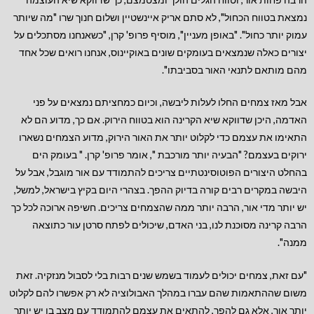
נמצאת בטווח הכחול", לא סתם אריק איינשטיין ושלום חנוך שרו "מה שיותר
עמוק יותר כחול". "באופן מעניין", מוסיף פרופ' קרן, "כשאנחנו מסתכלים על
יצורים כאלה שנמצאים בעומקים שונים באוקיינוס, אנחנו רואים שכל אחד
מהם מותאם לתנאי האור בסביבתו".
אבל מאז צמחים החלו לעלות ליבשה, וכיום כמחציתם נמצאים על פני
האדמה, היכן שדווקא שיא הקרינה הוא בטווח הירוק. אם כך, מדוע הם לא
התאימו את עצמם כדי לקלוט יותר את האור הירוק, מדוע הצמחים נשארו
ירוקים בעצמם? "הבעיה יותר מורכבת ", אומר פרופ' קרן. " בעומק הים
בהחלט היצורים הפוטוסינטתיים צריכים להתמודד עם אור מוגבל, אבל על
היבשה במקרים רבים קורה בדיוק ההפך. בצהרי היום בקיץ בישראל, למשל,
יש יותר מדי אור, הרבה יותר ממה שהצמחים צריכים. חשיפה ארוכה לכל כך
הרבה קרינה מסוכנת לנו, בני האדם, שיכולים לפתח סרטן עור כתוצאה
ממנה".
"עם זאת, צמחים יכולים לעמוד בשמש שנים רבות בלי לסבול מנזקיה. זאת
משום שההתאמות שהם עברו במהלך האבולוציה לא רק אפשרו להם לקלוט
יותר אור, אלא גם להפך, להתאים את עצמם להתמודד עם מצב בו יש יותר