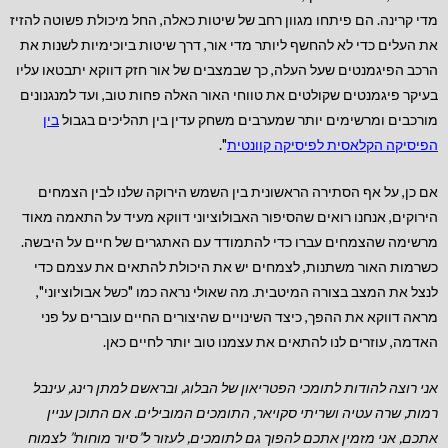
מדי קרינה. הם פיתחו מגוון רחב של שיטות כאלה, החל מיכולת פשוטה להזיז
את העלים כדי לא להחשף ליותר מדי אור, דרך שיטות ביוכימיות לשנות את
הרכב הפיגמנטים שעל העלה, כך שבמצבים של אור חזק דווקא יתבטאו עליו
בעיקר פיגמנטים שקולטים את טווחי האור האלה פחות טוב, ועד למנגנונים
מורכבים ומרשימים יותר שמערבים משחק עדין בין תהליכים בגבול
בין
הפיסיקה הקלאסית לפיסיקה קוונטית
".
אם כן, על אף הסתירה הראשונית בין השמש הירוקה שלנו לבין הצמחים
הירוקים, אנחנו רואים שהסיפור האבולוציוני דווקא מעיד על התאמה מאוד
מרשימה שהצמחים עברו כדי להתמודד עם האתגרים של חיים על היבשה.
כשרמות האור משתנות, לצמחים יש את היכולת להתאים את עצמם כדי
לנצל את המצב בצורה המיטבית. מה שאולי נראה כמו "כשל אבולוציוני",
מראה דווקא את ההפך, כיצד השינויים שהיצורים החיים עוברים על פני
האדמה, עוזרים לנו להתאים את עצמנו טוב יותר לחיים כאן.
אני רוצה להודות לתומכי הפטריאון של הבלוג, ובראשם למתן רינג, עינבל
רמות, שרה עטיה ושריתי סקויאר, התומכים המובילים.
אם התוכן עניין
אתכם, אני מזמין אתכם להפוך גם לתומכים, לעזור ל”סיור מוחות” לצמוח