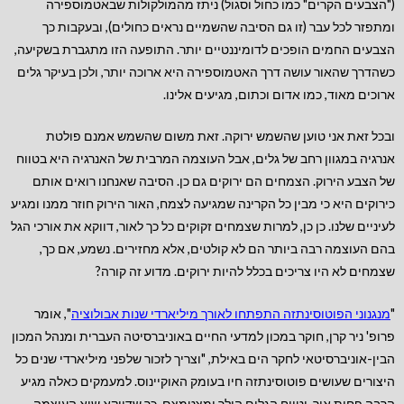
("הצבעים הקרים" כמו כחול וסגול) ניתז מהמולקולות שבאטמוספירה
ומתפזר לכל עבר (זו גם הסיבה שהשמיים נראים כחולים), ובעקבות כך
הצבעים החמים הופכים לדומיננטיים יותר. התופעה הזו מתגברת בשקיעה,
כשהדרך שהאור עושה דרך האטמוספירה היא ארוכה יותר, ולכן בעיקר גלים
ארוכים מאוד, כמו אדום וכתום, מגיעים אלינו.
ובכל זאת אני טוען שהשמש ירוקה. זאת משום שהשמש אמנם פולטת
אנרגיה במגוון רחב של גלים, אבל העוצמה המרבית של האנרגיה היא בטווח
של הצבע הירוק. הצמחים הם ירוקים גם כן. הסיבה שאנחנו רואים אותם
כירוקים היא כי מבין כל הקרינה שמגיעה לצמח, האור הירוק חוזר ממנו ומגיע
לעיניים שלנו. כן כן, למרות שצמחים זקוקים כל כך לאור, דווקא את אורכי הגל
בהם העוצמה רבה ביותר הם לא קולטים, אלא מחזירים. נשמע, אם כך,
שצמחים לא היו צריכים בכלל להיות ירוקים. מדוע זה קורה?
"
מנגנוני הפוטוסינתזה התפתחו לאורך מיליארדי שנות אבולוציה
", אומר
פרופ' ניר קרן, חוקר במכון למדעי החיים באוניברסיטה העברית ומנהל המכון
הבין-אוניברסיטאי לחקר הים באילת, "וצריך לזכור שלפני מיליארדי שנים כל
היצורים שעושים פוטוסינתזה חיו בעומק האוקיינוס. למעמקים כאלה מגיע
הרבה פחות אור, וטווח הגלים הולך ומצטמצם, כך שדווקא שיא העוצמה