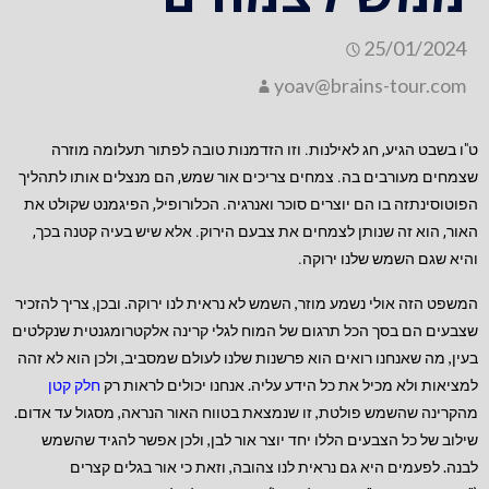
25/01/2024
yoav@brains-tour.com
ט"ו בשבט הגיע, חג לאילנות. וזו הזדמנות טובה לפתור תעלומה מוזרה
שצמחים מעורבים בה. צמחים צריכים אור שמש, הם מנצלים אותו לתהליך
הפוטוסינתזה בו הם יוצרים סוכר ואנרגיה. הכלורופיל, הפיגמנט שקולט את
האור, הוא זה שנותן לצמחים את צבעם הירוק. אלא שיש בעיה קטנה בכך,
והיא שגם השמש שלנו ירוקה.
המשפט הזה אולי נשמע מוזר, השמש לא נראית לנו ירוקה. ובכן, צריך להזכיר
שצבעים הם בסך הכל תרגום של המוח לגלי קרינה אלקטרומגנטית שנקלטים
בעין, מה שאנחנו רואים הוא פרשנות שלנו לעולם שמסביב, ולכן הוא לא זהה
למציאות ולא מכיל את כל הידע עליה. אנחנו יכולים לראות רק
חלק קטן
מהקרינה שהשמש פולטת, זו שנמצאת בטווח האור הנראה, מסגול עד אדום.
שילוב של כל הצבעים הללו יחד יוצר אור לבן, ולכן אפשר להגיד שהשמש
לבנה. לפעמים היא גם נראית לנו צהובה, וזאת כי אור בגלים קצרים