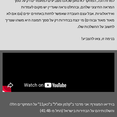
למרות הכל, המחקר לא טוען שכולנו מצביעים למועמדים רק על סמך
המראה החיצוני שלהם, ובהחלט נראה שעדיין יש מקום לעמדות
ואידאולוגיות. אבל עצם העובדה שאפשר לחזות באחוזים יפים (גם אם לא
מאוד מאוד גבוהים) מי ינצח בבחירות רק על סמך תמונה היא משהו שצריך
לחשוב על ההשלכות שלו.
בנימה זו, צאו להצביע!
בוידיאו המצורף: אני מדבר ב"קלמן וסג"ל" ב"כאן11" על המחקרים הללו
והשלכותיהם על הבחירות בישראל (החל מ-41:48)