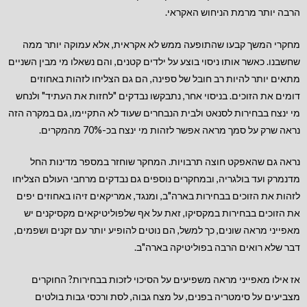
הרבה יותר מרמת הניחוש האקראי.
מחקרי המשך קבעו שהתופעה ממש לא אקראית, אלא עמוקה יותר ממה
שחשבנו. כאשר אותו ניסוי בוצע על ילדים קטנים, והם נשאלו מי מבין השניים
מתאים יותר להיות רב חובל של ספינה, הם גם הצליחו לזהות באחוזים
דומים את הזוכים. בניסוי אחר, נתבקשו נבדקים "לחזות את העתיד" ולנחש
מי ינצח בבחירות לסנאט ולבית הנבחרים שעוד לא התקיימו, גם במקרה הזה
נראה שרק על סמך מראה אפשר לזהות מי ינצח בכ-70% מהמקרים.
נראה גם שהאפקט חוצה תרבויות. המחקר שוחזר במספר מדינות החל
מדנמרק ועד בולגריה, ובמחקרים נוספים גם נבדקים מרחבי העולם הצליחו
לזהות את הזוכים בבחירות בארה"ב, ומנגד, אמריקאים זיהו באחוזים יפים
את הזוכים בבחירות במקסיקו, זאת על אף שלפוליטיקאים מקסיקנים יש
מאפייני מראה שונים, כך למשל, הם נוטים להופיע יותר עם זקנים ושפמים,
דבר שלא רואים הרבה בפוליטיקה בארה"ב.
אז אילו מאפייני מראה משפיעים על הסיכוי לזכות בבחירות? החוקרים
מצביעים על סימטריה בפנים, על מצח גבוה, לסת ורכסי גבות בולטים