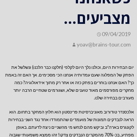
מצביעים…
09/04/2019
yoav@brains-tour.com
יום הבחירות היום, וכולנו נלך היום לקלפי (חלקנו כבר הלכנו) ונשלשל את
הפתק של המפלגה שעם עמדותיה אנחנו הכי מסכימים. אך האם זה באמת
כך? האם אנחנו בוחרים בפתק כזה או אחר רק מתוך אידאולוגיה? כמה
מחקרים מפורסמים מאוד טוענים שלא, ושגורמים שטחיים הרבה יותר
מעורבים בבחירה שלנו.
אלכסנדר טודורוב מאוניברסיטת פרינסטון הוא חלוץ המחקר בתחום. הוא
הראה לנבדקים תמונות של מועמדים שהתמודדו אחד נגד השני בבחירות
לקונגרס בארה"ב וביקש מהם לנחש מי מהשניים ניצח לדעתם. באופן
מפתיע, בכ-70% מהמקרים הנבדקים צדקו! זהו ממצא משמעותי שגבוה