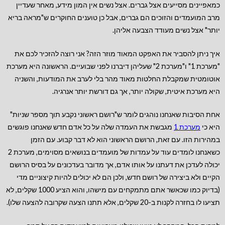
כמאפיינים מסייעים אצל גברים. אצל נשים אין המון מידע, מאחר שעדיין
מרב המועמדים והזוכים הם גברים, אבל כן טוענים החוקרים ש"מראה בריא
יותר" אצל נשים מעודד הצבעה אליהן.
איך ניתן להסביר את האפקט המאוד מוזר הזה? אני רוצה להזכיר לכם את
"מערכת 1" ו"מערכת 2" שעליהן דיברנו לפני שבועיים. הראשונה היא מערכת
אוטומטית שמקבלת החלטות מאוד מהר בלי לערב את המודעות, והשניה
היא מערכת איטית, שקולה יותר, אך גם דורשת יותר אנרגיה.
אחת הסיבות שאנחנו נוהגים לומר ש"רושם ראשוני נקבע תוך מספר שניות"
היא כי
מערכת 1
מגבשת את העמדה שלה על כל אדם חדש שאנחנו פוגשים
במהירות הזו. עם זאת, הרושם הראשוני הוא לא דבר קבוע. עם הזמן
כשאנחנו לומדים עוד על עמדות של מועמדים בנושאים מסוימים, מערכת 2
יכולה לעדכן את דעתנו על אותו אדם, אך מדובר בעדכונים על בסיס הרושם
הקיים ולא ביצירה של רושם חדש, ולכן הם לא יכולים להיות קיצוניים מדי
(בדיוק כמו שכאשר אתם מתמקחים עם מישהו, והוא הציע 1000 שקלים, לא
תציעו לו בחזרה לקנות ב-20 שקלים, אלא תתנו הצעה שקרובה להצעה שלו).