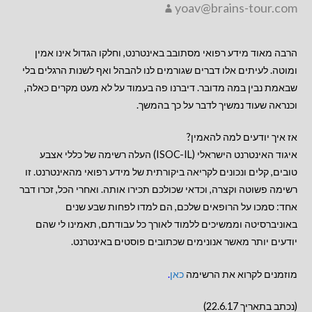
yoav@brains-tour.com
הרבה מאוד מידע רפואי מסתובב באינטרנט, וחלקו הגדול אינו אמין
ומוטה. לעיתים אלו דברים שגורמים לנו להבהל ואף לשנות הרגלים בלי
שבאמת נבין במה מדובר. דיברנו פה בעמוד על לא מעט מקרים כאלה,
וכנראה שעוד נמשיך לדבר על כך בהמשך.
אז איך יודעים למה להאמין?
איגוד האינטרנט הישראלי (ISOC-IL) העלה רשימה של כללי אצבע
טובים, קלים ונכונים לקריאה ביקורתית של מידע רפואי מהאינטרנט. זו
רשימה פשוטה וקצרה, וכדאי שכולכם תכירו אותה. ואחרי הכל, זכרו דבר
אחד: סמכו על הרופאים שלכם, הם למדו לפחות שבע שנים
באוניברסיטה וממשיכים ללמוד לאורך כל עבודתם, תאמינו לי שהם
יודעים יותר מאשר אנונימים שכתובים פוסטים באינטרנט.
מוזמנים לקרוא את הרשימה
כאן
.
(נכתב בתאריך 22.6.17)