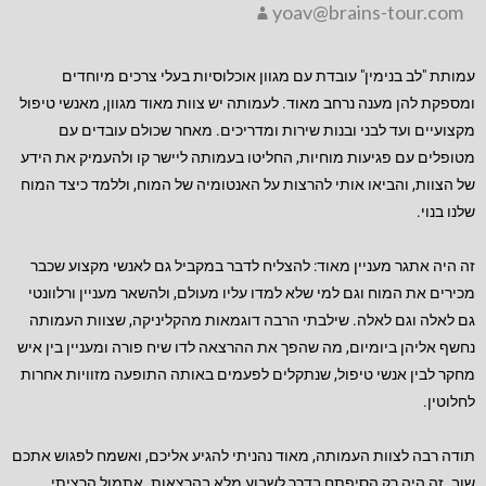
yoav@brains-tour.com
עמותת "לב בנימין" עובדת עם מגוון אוכלוסיות בעלי צרכים מיוחדים
ומספקת להן מענה נרחב מאוד. לעמותה יש צוות מאוד מגוון, מאנשי טיפול
מקצועיים ועד לבני ובנות שירות ומדריכים. מאחר שכולם עובדים עם
מטופלים עם פגיעות מוחיות, החליטו בעמותה ליישר קו ולהעמיק את הידע
של הצוות, והביאו אותי להרצות על האנטומיה של המוח, וללמד כיצד המוח
שלנו בנוי.
זה היה אתגר מעניין מאוד: להצליח לדבר במקביל גם לאנשי מקצוע שכבר
מכירים את המוח וגם למי שלא למדו עליו מעולם, ולהשאר מעניין ורלוונטי
גם לאלה וגם לאלה. שילבתי הרבה דוגמאות מהקליניקה, שצוות העמותה
נחשף אליהן ביומיום, מה שהפך את ההרצאה לדו שיח פורה ומעניין בין איש
מחקר לבין אנשי טיפול, שנתקלים לפעמים באותה התופעה מזוויות אחרות
לחלוטין.
תודה רבה לצוות העמותה, מאוד נהניתי להגיע אליכם, ואשמח לפגוש אתכם
שוב. זה היה רק הסיפתח בדרך לשבוע מלא בהרצאות. אתמול הרציתי