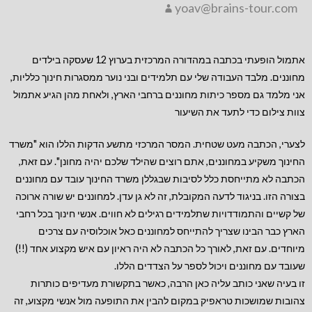
yoav@brains-tour.com
אתמול הופעתי בכתבה במהדורה המרכזית בערוץ 12 שעסקה בילדים
מחוננים. מלבד העבודה שלי עם תלמידים ובני נוער ממסגרות חינוך כלליות,
אני מלמד גם מספר כיתות מחוננים ברחבי הארץ, ולאחת מהן הגיע אתמול
צוות צילום כדי לתעד את השיעור
לצערי, הכתבה מעט שטחית. המסר המרכזי מתשע הדקות הללו הוא "משרד
החינוך משקיע במחוננים, אתם רוצים שהילד שלכם יהיה מחונן". עם זאת,
הכתבה לא מתייחסת כלל לסיבות שבגללן משרד החינוך עובד עם מחוננים
בצורה הזו. בניגוד לדעה המקובלת, זה לא גן עדן. למחוננים יש שורה ארוכה
של
קשיים והתמודדויות שתלמידים רגילים לא חווים. אנשי חינוך בכל רחבי
הארץ כבר הבינו שצריך להתייחס למחוננים כאל אוכלוסיה עם צרכים
מיוחדים. עם זאת, לאורך כל הכתבה לא היה ראיון עם איש מקצוע אחד (!!)
שעובד עם מחוננים ויכול לספר על הצדדים הללו.
זו בעיה שאני כותב עליה כאן הרבה, כאשר בתקשורת מעדיפים כותרות
צהובות שמושכות טראפיק במקום להבין את התופעה מול אנשי מקצוע, זה