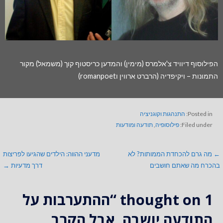
הפילוסוף דיוויד צ'אלמרס (מימין) והמדען כריסטוף קוך (משמאל) מקור
התמונות – ויקיפדיה (הרברט ארווין וromanpoet)
Posted in:
התנהגות וקוגניציה
Filed under:
פילוסופיה
,
תודעה ומודעות
← מה גרם להכחדת הממותות? לא
מדעני ההווה: הילדים שהגיעו לפריצות
בהכרח מה שאתם חושבים
דרך מדעיות →
1 thought on
“ההתערבות על
התודעה יושבה, אבל הקרב