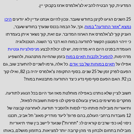
המדעית, קוך הבטיח להביא לצ'אלמרס ארגז בקבוקי יין.
25 השנים הגיעו לקיצן בחודש שעבר. ונכון להיום אנחנו עדיין לא יודעים
היכן
נמצא "אזור התודעה" במוח
. וכך, על הבמה בכנס שנערך בחודש שעבר,
העניק קוך לצ'אלמרס את הארגז המדובר. עם זאת, קוך נשאר איתן בעמדתו
כי זיהוי המנגנון הקשור לתודעה במוח הוא דבר בר השגה. הטכנולוגיה
העומדת בפנינו היום היא מדהימה, יש לנו יכולת לבצע
מניפולציות גנטיות
מדהימות,
להפעיל ולכבות תאים במוח
בזמן שהחיות מתנהגות, ולהשפיע
אפילו על
תאים במוחות של בני אדם
. כל אלה, גרמו לשניים להתערב שוב, גם
הפעם לפרק זמן של 25 שנים. בסוף התקופה צ'אלמרס יהיה בן 82, ואילו קוך
בן 92. האם הפעם סוף סוף נדע כיצד התודעה מתבטאת במוח?
חשוב לציין שלא נותרנו באפילה מוחלטת מאז ועד היום בכל הנוגע לתודעה.
מחקרים מרשימים בארץ ובעולם סיפקו לנו פיסות חשובות לפאזל,
ותיאוריות מובילות פותחו כדי לנסות ולהסביר תודעה. לאחרונה קבוצה של
12 מעבדות ברחבי העולם, בהם פרופ' ליעד מודריק מאונ' תל אביב, תכננו
ניסוי (או כפי שרבים קוראים לו: "תחרות") שנועד ליישב בין שתי תיאוריות
מובילות בתחום ולבחון מי מהן קרובה יותר למציאות. בתזמון מושלם, באותו