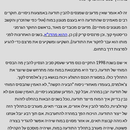
זה לא אומר שאין מדענים שמנסים להבין תודעה באמצעות ניסויים. חוקרים
רבים מאמינים שהתודעה היא בעצם מנגנון במוח (אולי כפי שהזכרון והקשב
הם מנגנונים מוחיים). מדענים מכובדים מאוד, בראשם החוקר הגרמני
כריסטוף קוך, וכן פרנסיס קריק (כן כן,
ההוא מהדנ"א
, בשנים האחרונות לפני
מותו הוא עבר לחקור את התודעה), השקיעו ומשקיעים את מרצם כדי להגיע
לפרצות דרך בתחום.
אי שם בשנת 1998 התקיים כנס מדעי שעסק סביב הנסיון להבין מה הבסיס
המוחי של תודעה, כיצד היא מתבטאת במוח ומה מתרחש שם שיוצר את
התהליך כולו. במסגרת הכנס התגלע ויכוח בנושא בין צ'אלמרס לקוך.
צ'אלמרס, בעומדו מאחורי ניסוח "הבעיה הקשה", לא האמין שהבסיס המוחי
של תודעה יובן במהרה. אבל קוך, המדען שמבצע ניסויים, האמין שגם אם לא
נבין בדיוק איך המוח מייצר תודעה, נוכל בשנים הבאות בהחלט לזהות
קורולציות, כלומר להבין אילו אזורים, או צברי תאים, מעורבים בתהליך הזה
של ייצור התודעה. הויכוח הפך במהרה להתערבות. אם תוך רבע יובל אנחנו
לא נזהה קבוצת תאים, או אזור מסוים במוח שיהיה אפשר להגדיר בצורה
פשוטה, שיהיה מעורב בתהליך התודעה במוח, ושיהיה מוסכם על הקהילה