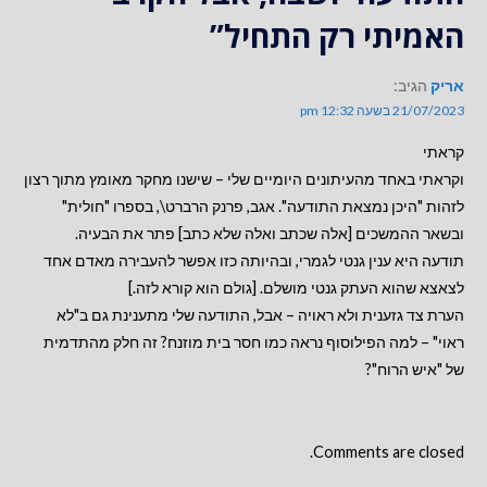
האמיתי רק התחיל”
אריק
הגיב:
21/07/2023 בשעה 12:32 pm
קראתי
וקראתי באחד מהעיתונים היומיים שלי – שישנו מחקר מאומץ מתוך רצון
לזהות "היכן נמצאת התודעה". אגב, פרנק הרברט\, בספרו "חולית"
ובשאר ההמשכים [אלה שכתב ואלה שלא כתב] פתר את הבעיה.
תודעה היא ענין גנטי לגמרי, ובהיותה כזו אפשר להעבירה מאדם אחד
לצאצא שהוא העתק גנטי מושלם. [גולם הוא קורא לזה.]
הערת צד גזענית ולא ראויה – אבל, התודעה שלי מתענינת גם ב"לא
ראוי" – למה הפילוסוף נראה כמו חסר בית מוזנח? זה חלק מהתדמית
של "איש הרוח"?
Comments are closed.