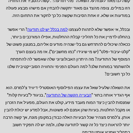
קשה לנו מאוד לענות על השאלה "מהי תודעה?". קשה להסביר את החוויה
הזו במילים. צופה מהצד גם מאוד יתקשה להבחין אם מישהו מבצע פעולה
במודעות או שלא. זו אחת הסיבות שקשה כל כך לחקור את התחום הזה.
ובכלל, אי אפשר שלא לתהות לעצמנו
למה בכלל יש לנו תודעה
? הרי אפשר
בהחלט לדמיין את כל תהליכי קבלת ההחלטות, אפילו המורכבים ביותר,
ככאלה שיכולים להתרחש גם בלי שנהיה מודעים אליהם, במנגנון פשוט של
"קלט-עיבוד-פלט" (יש מי שיגידו "כמו מחשבים"). אז מה בעצם הערך
המוסף של התודעה? מה היתרון האבולוציוני שלה שאפשר לה להתפתח
ולהשתמר במוחות שלנו? למה העולם הפנימי והחוויה הסובייקטיבית שלנו
כל כך חשובים?
את השאלה שלעיל שאל את עצמו הפילוסוף האוסטרלי דיוויד צ'למרס. הוא
אף הגדיר אותה בתור "
הבעייה הקשה של התודעה
", בניגוד ל"בעיות קלות"
שמנסות להבין כיצד המוח מעבד מידע, קולט את העולם, מפעיל את הזכרון
או מקבל החלטות. בעיות שהן אמנם לא פשוטות, אבל למדע יש יכולת להבין
אותן. צ'למרס מצהיר שכל הבעיות האלה כבודן במקומן מונח, אך קשה הרבה
יותר להראות כיצד כל זה קשור לתודעה שלנו, ולמה יש לה תפקיד חשוב
בתהליך שמניע אותנו קדימה.