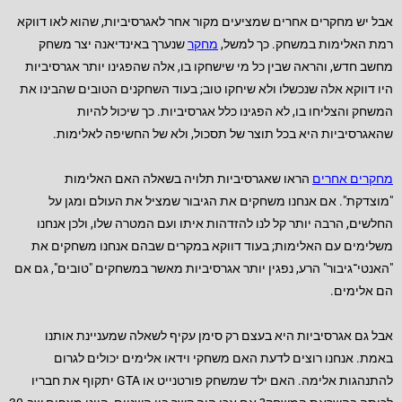
אבל יש מחקרים אחרים שמציעים מקור אחר לאגרסיביות, שהוא לאו דווקא
רמת האלימות במשחק. כך למשל,
מחקר
שנערך באינדיאנה יצר משחק
מחשב חדש, והראה שבין כל מי שישחקו בו, אלה שהפגינו יותר אגרסיביות
היו דווקא אלה שנכשלו ולא שיחקו טוב; בעוד השחקנים הטובים שהבינו את
המשחק והצליחו בו, לא הפגינו כלל אגרסיביות. כך שיכול להיות
שהאגרסיביות היא בכל תוצר של תסכול, ולא של החשיפה לאלימות.
מחקרים אחרים
הראו שאגרסיביות תלויה בשאלה האם האלימות
"מוצדקת". אם אנחנו משחקים את הגיבור שמציל את העולם ומגן על
החלשים, הרבה יותר קל לנו להזדהות איתו ועם המטרה שלו, ולכן אנחנו
משלימים עם האלימות; בעוד דווקא במקרים שבהם אנחנו משחקים את
"האנטי־גיבור" הרע, נפגין יותר אגרסיביות מאשר במשחקים "טובים", גם אם
הם אלימים.
אבל גם אגרסיביות היא בעצם רק סימן עקיף לשאלה שמעניינת אותנו
באמת. אנחנו רוצים לדעת האם משחקי וידאו אלימים יכולים לגרום
להתנהגות אלימה. האם ילד שמשחק פורטנייט או GTA יתקוף את חבריו