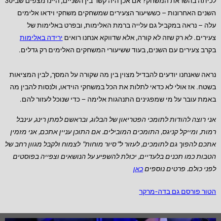
לכיתה בהשראת המשחק? אם אכן היה קשר בין השניים, היינו מצפים שב-30
השנים האחרונות – כששיעור הצעירים שמשחקים משחקי וידאו אלימים
עלה – נראה במקביל גם עלייה ברמת האלימות, ובפרט באלימות של
צעירים. לא רק שזה לא קורה, אלא שדווקא אנחנו רואים
ירידה באלימות
בקרב צעירים עם השנים, בעוד ששיעורי המשחקים האלימים רק גדלים.
נראה שאנחנו יודעים להבדיל מצוין בין מה שקורה על המסך, לבין המציאות
בשטח. אז אולי לא כדאי לתלות את הכל במשחקי הוידאו, ולנסות להבין מה
באמת עובר על מי שמפגינים התנהגות אלימה – כדי שנוכל לעזור להם.
אני רוצה להודות לתומכי הפטריאון של הבלוג, ובראשם למתן רינג, עינבל
רמות, ומייקל קניגס, התומכים המובילים.
אם התוכן עניין אתכם, אני מזמין
אתכם להפוך גם לתומכים, לעזור ל"סיור מוחות" לצמוח ולקבל מגוון רחב של
הטבות כמו תכנים בלעדיים, יכולת להשפיע על הנושאים וצפייה בפוסטים
לפני כולם. פרטים נוספים
כאן
הטור פורסם גם בדה-מרקר