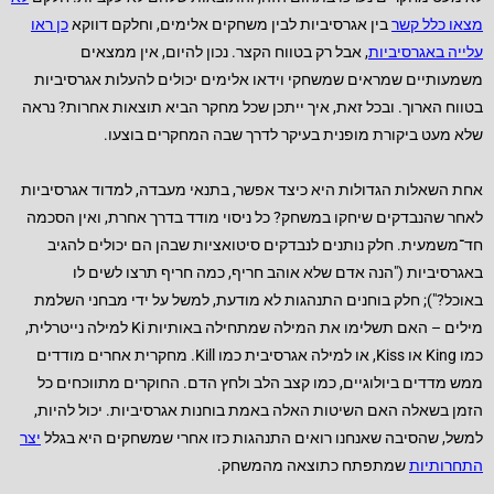
מצאו כלל קשר
בין אגרסיביות לבין משחקים אלימים, וחלקם דווקא
כן ראו
עלייה באגרסיביות
, אבל רק בטווח הקצר. נכון להיום, אין ממצאים
משמעותיים שמראים שמשחקי וידאו אלימים יכולים להעלות אגרסיביות
בטווח הארוך. ובכל זאת, איך ייתכן שכל מחקר הביא תוצאות אחרות? נראה
שלא מעט ביקורת מופנית בעיקר לדרך שבה המחקרים בוצעו.
אחת השאלות הגדולות היא כיצד אפשר, בתנאי מעבדה, למדוד אגרסיביות
לאחר שהנבדקים שיחקו במשחק? כל ניסוי מודד בדרך אחרת, ואין הסכמה
חד־משמעית. חלק נותנים לנבדקים סיטואציות שבהן הם יכולים להגיב
באגרסיביות ("הנה אדם שלא אוהב חריף, כמה חריף תרצו לשים לו
באוכל?"); חלק בוחנים התנהגות לא מודעת, למשל על ידי מבחני השלמת
מילים – האם תשלימו את המילה שמתחילה באותיות Ki למילה נייטרלית,
כמו King או Kiss, או למילה אגרסיבית כמו Kill. מחקרית אחרים מודדים
ממש מדדים ביולוגיים, כמו קצב הלב ולחץ הדם. החוקרים מתווכחים כל
הזמן בשאלה האם השיטות האלה באמת בוחנות אגרסיביות. יכול להיות,
למשל, שהסיבה שאנחנו רואים התנהגות כזו אחרי שמשחקים היא בגלל
יצר
התחרותיות
שמתפתח כתוצאה מהמשחק.