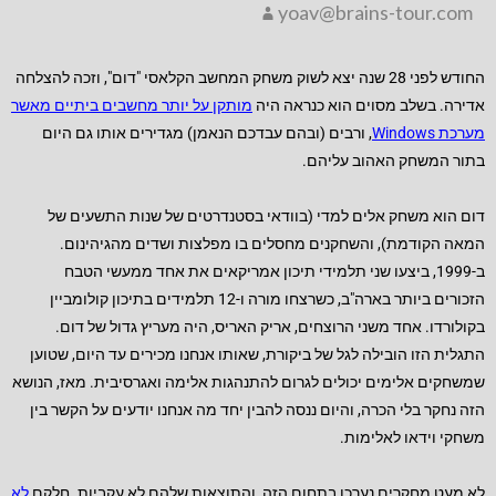
yoav@brains-tour.com
החודש לפני 28 שנה יצא לשוק משחק המחשב הקלאסי "דום", וזכה להצלחה
אדירה. בשלב מסוים הוא כנראה היה
מותקן על יותר מחשבים ביתיים מאשר
מערכת Windows
, ורבים (ובהם עבדכם הנאמן) מגדירים אותו גם היום
בתור המשחק האהוב עליהם.
דום הוא משחק אלים למדי (בוודאי בסטנדרטים של שנות התשעים של
המאה הקודמת), והשחקנים מחסלים בו מפלצות ושדים מהגיהינום.
ב-1999, ביצעו שני תלמידי תיכון אמריקאים את אחד ממעשי הטבח
הזכורים ביותר בארה"ב, כשרצחו מורה ו-12 תלמידים בתיכון קולומביין
בקולורדו. אחד משני הרוצחים, אריק האריס, היה מעריץ גדול של דום.
התגלית הזו הובילה לגל של ביקורת, שאותו אנחנו מכירים עד היום, שטוען
שמשחקים אלימים יכולים לגרום להתנהגות אלימה ואגרסיבית. מאז, הנושא
הזה נחקר בלי הכרה, והיום ננסה להבין יחד מה אנחנו יודעים על הקשר בין
משחקי וידאו לאלימות.
לא מעט מחקרים נערכו בתחום הזה, והתוצאות שלהם לא עקביות. חלקם
לא