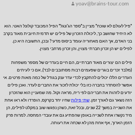
yoav@brains-tour.com
"פיל לעולם לא שוכח" מציין ב"ספר הג'ונגל" הפיל המכובד קולונל האטי. הוא
לא היחיד שחושב כך, ליכולת הזכרון של פילים יש תדמית חיובית מאוד בקרב
בני האדם, אך האם מאחוריה עומד ביסוס מדעי? ובכן, התשובה היא כן.
לפילים יש הן זכרון חברתי מצוין, והן זכרון מרחבי מצוין.
פילים הם יצורים מאוד חברתיים, הם חיים בעדרים של מספר משפחות
(מלבד זכרים בוגרים שפעמים רבות מסתובבים לבד), אם כי לעיתים
העדרים הללו יכולים להתקבץ לכדי עדר ענק בגודל של כמה מאות פרטים. אי
אפשר להסתדר בחברה כזו בלי יכולת לזכור את החברים לעדר. ואכן פילים
יודעים לזהות את חבריהם לפי ריח, מראה וקול. מה שמעניין הוא שהזכרון
הזה נשאר גם לאורך זמן.
שתי פילות
שחיו יחד בקרקס, הופרדו ולא ראו אחת
את השנייה במשך 22 שנים, ובכל זאת, כשהן נפגשו שוב במקלט לפילים, הן
מיד נקשרו אחת לשנייה באופן שהפתיע גם את עובדי המחסה. למרות פרק
הזמן הארוך, אף אחת מהן לא שכחה את רעותה.