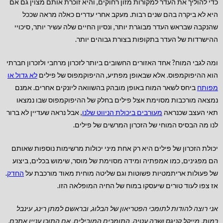
כדי להוליך את העדר למקורות מזון רחוקים, והיא זוכרת אותם מצוין גם אם
היא לא ביקרה בהם שנים רבות. מעקב אחרי עדרים כאלה מראה שככל
שהנקבה שבראש העדר מבוגרת יותר, ונסיון החיים שלה עשיר יותר, סיכויי
ההישרדות של העדר בתקופות בצורת גבוהים יותר.
ומה לגבי המוח? אחד האזורים החשובים ביותר לזכרון מרחבי ולזכרון חברתי
הוא ההיפוקמפוס. אלא שבאופן מפתיע, ההיפוקמפוס של פילים
לא גדול או
מפותח
ביחס לשאר המוח באופן מובהק בהשוואה ליונקים אחרים. אמנם
נמצאה מורכבות מסוימת אצל פילים בחלק של ההיפוקמפוס שבו נמצאו
תאי העצב שכנראה
מעורבים ביכולת הניווט שלנו
, אבל נראה שעדיין לא ברור
לנו מה הבסיס המוחי של הזכרון המרשים של פילים.
יכולת הזכרון של פילים היא רק אחת מיני יכולות מרשימות נוספות שאותם
הם מפגינים, כמו אמפתיה ומידה מסוימת של מוסר, שימוש בכלים, ביצוע
של פעולות אריתמטיות פשוטות וגם שליטה מוחית מאוד מורכבת על
החדק
.
אז צפו לעוד טורים שיעסקו במוח של החיה המופלאה הזו.
אני רוצה להודות לתומכי הפטריאון של הבלוג, ובראשם למתן רינג, עינבל
רמות, מייקל קניגס ושרה עטיה, התומכים המובילים.
אם התוכן עניין אתכם,