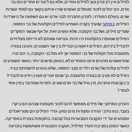
לפילים אין רק זכרון טוב לפילים אחרים, אלא גם ליצורים אחרים כמו בני
אדם. הם יכולים לזכור מטפלים ואנשים שהיו איתם בקשר גם לאחר עשרות
שנים. בעולם המודרני, לזכרון החברתי לבני אדם יש גם השפעה על הישרדות
הפילים.
במחקר
שנערך בקניה השמיעו לפילים הקלטות של בני המסאי,
שצדים פילים, ושל בני הקמבה, שלא עושים זאת. על אף שבשני המקרים
המילים שנאמרו בהקלטות היו זהות, וכנראה שאתם לא הייתם מצליחים
להבדיל ביניהם, הפילים דווקא כן הבדילו בין שני השבטים, והגיבו בצורה
מתגוננת מול הקולות של בני המסאי אך לא מול בני הקמבה, כי הם זכרו
שהראשונים מהווים איום והאחרים לא. באופן מרשים יותר, כאשר משמיעים
לפילים קולות של נשים וילדים מבני המסאי, שלא נוהגים להשתתף בציד,
הפילים לא מגיבים בצורה מתגוננת. כך שהם זוכרים מצוין ויודעים להבדיל
בין קבוצות אתניות, מין וגיל של בני אדם שונים, למרות שמדובר במין אחר
לגמרי!
הזכרון המרחבי של פילים מאפשר להם לזכור מקומות שבהם הם ביקרו
בעבר, כמו נתיבי הגירה ומקורות מים ומזון. עדרי הפילים הם מטריאכלים
ומונהגים על ידי הנקבות המבוגרות בכל קבוצה. בתקופות בצורת באפריקה,
כאשר המזון בסביבת העדר מדלדל, הנקבה המבוגרת משתמשת בזכרונה