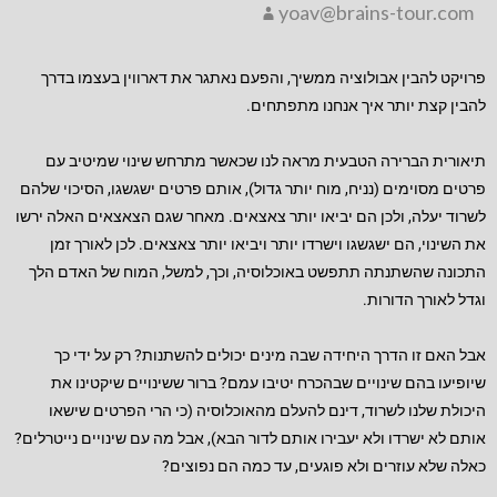
yoav@brains-tour.com
פרויקט
להבין אבולוציה
ממשיך, והפעם נאתגר את דארווין בעצמו בדרך
להבין קצת יותר איך אנחנו מתפתחים.
תיאורית הברירה הטבעית מראה לנו שכאשר מתרחש שינוי שמיטיב עם
פרטים מסוימים (נניח, מוח יותר גדול), אותם פרטים ישגשגו, הסיכוי שלהם
לשרוד יעלה, ולכן הם יביאו יותר צאצאים. מאחר שגם הצאצאים האלה ירשו
את השינוי, הם ישגשגו וישרדו יותר ויביאו יותר צאצאים. לכן לאורך זמן
התכונה שהשתנתה תתפשט באוכלוסיה, וכך, למשל, המוח של האדם הלך
וגדל לאורך הדורות.
אבל האם זו הדרך היחידה שבה מינים יכולים להשתנות? רק על ידי כך
שיופיעו בהם שינויים שבהכרח יטיבו עמם? ברור ששינויים שיקטינו את
היכולת שלנו לשרוד, דינם להעלם מהאוכלוסיה (כי הרי הפרטים שישאו
אותם לא ישרדו ולא יעבירו אותם לדור הבא), אבל מה עם שינויים נייטרלים?
כאלה שלא עוזרים ולא פוגעים, עד כמה הם נפוצים?