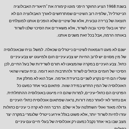
בשנת 1968 הציע החוקר היפני מוטו קימורה את "תיאורית האבולוציה
הנייטרלית", שלפיה רוב השינויים שמתרחשים לאורך האבולוציה הם לא
תוצאה של ברירה טבעית, אלא של שינויים שלא הופכים אותנו למוצלחים
יותר או בעלי סיכוי גבוה לשרוד, אלא משאירים את הסיכוי שלנו לשרוד
באותה הרמה, אבל בכל זאת משנים אותנו.
ישנם לא מעט דוגמאות לשינויים נייטרלים שכאלה. למשל: נניח שבאוכלוסיה
של מין מסוים יש לרוב החיות יש צבע עיניים חום ולמיעוט יש צבע עיניים
כחול. צבע העיניים במקרה שהמצאנו לא תורם לשרידות של בעל החיים, לכן
הסיכוי של חומים וכחולים לשרוד ולהתרבות הוא דומה. נניח עכשיו שהאי
שעליו הם חיים נקרע לשניים ברעידת אדמה. אבל הוא לא מחלק את
האוכלוסיה של המין החדש במידה שווה. פתאום באי אחד כמעט כל
הפרטים הם כחולי-עיניים, למרות שהם היו מיעוט באוכלוסיה ההתחלתית.
אם נחזור לאי לאחר כמה דורות, נראה שפתאום אוכלוסית כחולי העיניים
גדולה מאוד ואולי השתלטה על אי שלם. הדבר הזה לא קרה כי עיניים כחולות
עזרו לחיות לשרוד יותר, אלא פשוט בגלל אירוע נייטרלי שלגמרי במקרה יצר
מצב שבו באי אחד נקבל כמעט רק אוכלוסיה של בעלי חיים עם עיניים
כחולות.