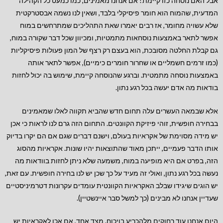
אבל האם נוסחה כזו קיימת? אם אנחנו מאמינים, כמו כמעט כל הקהילה
המדעית, שהמוח הוא חומר פיסיקלי בלבד, ושאין לנו נשמה אבסטרקטית
שלא עשויה מחומר, אז רבים יאמרו שאת התהליכים שמתרחשים במוח
אפשר לתאר באמצעות נוסחאות מתמטיות, ומכיוון שכל דבר שקורה במוח,
גם קבלת החלטה מסובכת, הוא בעצם רק רצף של המון פעולות פיסיקליות
(כמו זרמים חשמליים או שחרור חומרים כימיים), אפשר לתאר אותה
באמצעות נוסחה מתמטית. וברגע שהנוסחה קיימת, שימוש בה יכול לחזות
בודאות מה אדם יעשה בכל רגע נתון.
אלא שבמאה העשרים עלה תחום חדש שהביא תקווה לאלו שמאמינים
בבחירה חופשית, זוהי פיזיקת הקוונטים. התחום הזה גרם לנו לראות כי אכן
יש מידה מסוימת של אקראיות בעולם, וישנם דברים שגם אם הם יקרו בדיוק
אותו הדבר פעמיים, ייתכן מאוד שהתוצאות יהיו שונות. אקראיות מהסוג
הזה, בפרט אם היא מופיעה במוח, משמעה שלא ניתן לחזות בוודאות מה
נעשה בכל רגע נתון, ואולי זה מעיד על כך שכן יש לנו בחירה חופשית. עם זאת,
יש הוגים שיגידו שבלב האקראיות הקוונטית עומדים עקרונות דטרמיניסטיים
שעדיין אנחנו לא מבינים (כך למשל סבר איינשטיין).
היום אנחנו עוד רחוקים מלהכריע בויכוח. מצד אחד, אם אכן לאקראיות יש