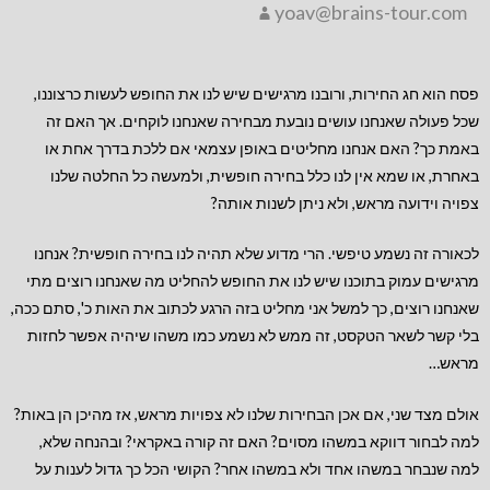
yoav@brains-tour.com
פסח הוא חג החירות, ורובנו מרגישים שיש לנו את החופש לעשות כרצוננו,
שכל פעולה שאנחנו עושים נובעת מבחירה שאנחנו לוקחים. אך האם זה
באמת כך? האם אנחנו מחליטים באופן עצמאי אם ללכת בדרך אחת או
באחרת, או שמא אין לנו כלל בחירה חופשית, ולמעשה כל החלטה שלנו
צפויה וידועה מראש, ולא ניתן לשנות אותה?
לכאורה זה נשמע טיפשי. הרי מדוע שלא תהיה לנו בחירה חופשית? אנחנו
מרגישים עמוק בתוכנו שיש לנו את החופש להחליט מה שאנחנו רוצים מתי
שאנחנו רוצים, כך למשל אני מחליט בזה הרגע לכתוב את האות כ', סתם ככה,
בלי קשר לשאר הטקסט, זה ממש לא נשמע כמו משהו שיהיה אפשר לחזות
מראש…
אולם מצד שני, אם אכן הבחירות שלנו לא צפויות מראש, אז מהיכן הן באות?
למה לבחור דווקא במשהו מסוים? האם זה קורה באקראי? ובהנחה שלא,
למה שנבחר במשהו אחד ולא במשהו אחר? הקושי הכל כך גדול לענות על