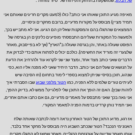
של הבלוג
, שמושקעת בתחזוק והפיתוח של "סיור מוחות".
מאיפה מגיע התוכן שאותו אני כותב? כולו (למעט מקרים חריגים שאותם אני
תמיד מציין) מבוסס על מקורות מדעיים, ברובם מחקרים וניסויים,
הממצאים שהתגלו בהם והמסקנות שאליהן הם הגיעו. אני לא מתבייש בכך,
ולמעשה כל המקורות שעליהם התבססתי מופיעים כלינקים הן בגרסה של
הפוסט שעולה באתר, והן בגרסה שעולה ב"הארץ" (אך לא בפייסבוק, מאחר
שלצערי זה מוריד את החשיפה). כולכם יכולים לפתוח אותם כדי לבדוק את
הדברים שאני כותב מצד אחד, ומצד שני שני לקרוא עוד ולהרחיב את הדעת
על הנושאים שעליהם אני כותב. הדבר היחיד שאני לא מפנה אליו הוא, כפי
שנהוג, תוכן בסיסי שניתן למצוא בספרי לימוד בתחום (וזו הסיבה שיש
לעיתים טורים שלמים ללא הפניה, כמו
ה
טור מלפני שבוע
שבו הסברתי איך
לזהות שבץ). האם זה הופך את התוכן שלי לפלגייט? ממש לא. בדיוק ההפך,
אני גאה בכך שאני מתבסס על מאמרים מדעיים, גם אם כתבו אותם אחרים,
ואני תמיד נותן קרדיט בדמות הפניה למאמר המקורי.
אז רגע, מדוע התוכן של הטור האחרון נראה דומה לכתבה שאותה שלח
האנונימי הנכבד? הטור שנכתב השבוע היה מבוסס על מחקר אחד בלבד,
אותו מאמר שדיווח על אורגזמת הרגליים. מאחר שמאז לא התגלו מקרים