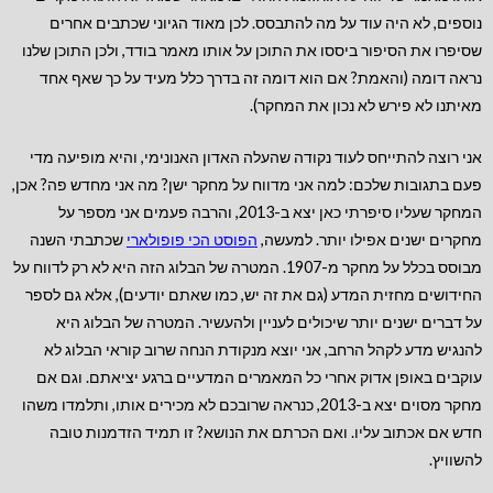
נוספים, לא היה עוד על מה להתבסס. לכן מאוד הגיוני שכתבים אחרים
שסיפרו את הסיפור ביססו את התוכן על אותו מאמר בודד, ולכן התוכן שלנו
נראה דומה (והאמת? אם הוא דומה זה בדרך כלל מעיד על כך שאף אחד
מאיתנו לא פירש לא נכון את המחקר).
אני רוצה להתייחס לעוד נקודה שהעלה האדון האנונימי, והיא מופיעה מדי
פעם בתגובות שלכם: למה אני מדווח על מחקר ישן? מה אני מחדש פה? אכן,
המחקר שעליו סיפרתי כאן יצא ב-2013, והרבה פעמים אני מספר על
מחקרים ישנים אפילו יותר. למעשה,
הפוסט הכי פופולארי
שכתבתי השנה
מבוסס בכלל על מחקר מ-1907. המטרה של הבלוג הזה היא לא רק לדווח על
החידושים מחזית המדע (גם את זה יש, כמו שאתם יודעים), אלא גם לספר
על דברים ישנים יותר שיכולים לעניין ולהעשיר. המטרה של הבלוג היא
להנגיש מדע לקהל הרחב, אני יוצא מנקודת הנחה שרוב קוראי הבלוג לא
עוקבים באופן אדוק אחרי כל המאמרים המדעיים ברגע יציאתם. וגם אם
מחקר מסוים יצא ב-2013, כנראה שרובכם לא מכירים אותו, ותלמדו משהו
חדש אם אכתוב עליו. ואם הכרתם את הנושא? זו תמיד הזדמנות טובה
להשוויץ.