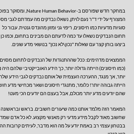
במחקר חדש שפורסם ב-Nature Human Behavior, ומסוק
המצורף על ידי ד"ר
נעם לויתן,
נשאלו נבדקים מה עמדתם לגבי מס
סוגיות מדעיות כמו חיסונים, ריפוי גני ומזון מהונדס גנטית. עבור כל
תחום הנבדקים נשאלו עד כמה לדעתם הם מבינים בתחום, וכמו כן
ביצעו בוחן קצר עם שאלות "נכון\לא נכון" בנושאי מדע שונים.
הממצאים מדהימים: ככל שההתנגדות של הנבדקים לתחום מסוים
(כמו חיסונים) הייתה גדולה יותר, כך הידע האובייקטיבי שלהם היה נ
יותר, אך מנגד, ההערכה העצמית של אותם נבדקים לגבי הידע שלה
הייתה גבוהה יותר! כלומר, מתנגדי חיסונים ושאר מכחישי מדע חוש
שהם יודעים מדע יותר מכולם, אבל בעצם הם יודעים הכי מעט!
המאמר הזה מלמד אותנו כמה שיעורים חשובים. בראש ובראשונה
שחשוב מאוד לקבל מידע מדעי רק מאנשי מקצוע. לא כל אדם שמד
בבטחון עצמי רב באמת יודע על מה הוא מדבר, לעיתים קרובות הה
הוא הנכון.