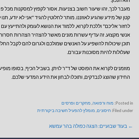
מעבר לכך, זהו שיעור חשוב בצניעות. אסור לקפוץ למסקנות מכל פר
קטן של מידע שהגיע לאוזננו. מותר לחלוטין להגיד "אני לא יודע, תנו ל
לחזור אליכם" וללכת לקרוא, ללמוד את הנושא לעומק ולהתייעץ עם
אנשי מקצוע. זה עדיף עשרות מונים מאשר להצהיר הצהרות חסרות
תוכן שיכולות להשפיע על האנשים שמולכם ולגרום להם לקבל החל
שעלולות להיות מסוכנות עבורם.
מוזמנים לקרוא את הפוסט של ד"ר לויתן. בשביל הכיף, בסופו מופיע
החידון שהוצג לנבדקים, ותוכלו לבחון את הידע המדעי שלכם.
Posted in:
מוח ורפואה
,
מחקרים ופרסים
Filed under:
חיסונים
,
מומלץ להפעיל חשיבה ביקורתית
← בעוד שבועיים: הצגה כפולה בהר עמשא