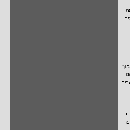
ר בפוסט
פר
מוך
ם
בים
בר
פך