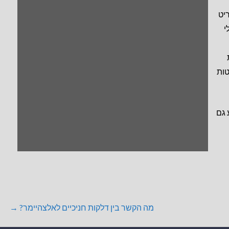
יט
י
טות
 גם
מה הקשר בין דלקות חניכיים לאלצהיימר? →