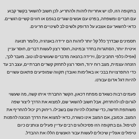
בתקופה הזו, לנו י
ש אחריות לזהות ולהתריע. לכן חשוב להשאר בקשר קבוע
עם חברים ומשפחה, בפרט עם אנשים שגרים בגפם או חווים קשיים רגשיים.
כדאי להשאר עם אצבע על הדופק ולשים לב לשינויים חריגים.
תסמינים שבדרך כלל קל יותר לזהות הם ירידה באנרגיה, כלומר תנועה
איטית יותר, הסתגרות בחדר ובמיטה, חוסר רצון לעשות דברים, חוסר עניין
(אפילו כלפי תחביבים), וירידה בהנאה מדברים שעושים לנו טוב. מעבר לכך,
הזנחה עצמית, מצב רוח ירוד, חוסר רצון לתחזק קשרים חברתיים, עצב רב עד
כדי התפרצויות בבכי או באלימות ואובדן תקווה שמופיעים פתאום עשויים
להיות דגל אדום עבורנו.
פעמים רבות כשאדם מפתח דכאון, הקשר החברתי איתו קשה, מה שעשוי
לגרום לנו להתרחק. אבל חשוב להשאר שם, למצוא את הדרך ליצור שפה
משותפת חדשה, כדי שתוכלו להיות שם בשבילו. ריחוק רק יכול להחריף את
המצב. וכמובן, אם המצב אינו כשורה, כדאי למצוא את הדרך הנכונה להפנות
לטיפול. גם בתקופה הזו פסיכולוגים רבים עדיין פעילים ונותנים כיום
טיפולים אונליין שיכולים לעשות עבור האנשים הללו את ההבדל.