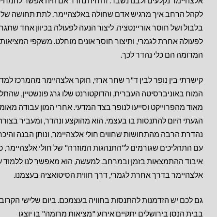
אלצהיימר נקלעים ולבנו נשבר. זה היה נהדר אם היה אפשר להמחי
לקהל הרחב איך מרגיש אדם שחולה באלצהיימר. לתת תחושה של
בלבול ושל חוסר אוריינטציה. ליצור הנעה לפעולה בכיוון אחד שתגר
לפעולה אחרת לגמרי, ותיצור חוסר אונים מוחלט. משקפי המציאות
המדומה הם כלי נהדר לכך.
קישרתי בין נופר לבין ד"ר שחר ארזי, חוקר אלצהיימר מהמרכז למדע
המוח באוניברסיטה העברית, והדוקטורנט שלו גרג פונשטיין, שהתל
מאוד מהפרוייקט וסייעו לנופר בצד המדעי. אחרי המון עבודה מאומ
הגעתי היום להתנסות בו בעצמי. הוא מהוקצע ונהדר, ומעביר בצורה
נהדרת הרבה מהתחושות שחווים חולי אלצהיימר, ונותן הבנה והיכר
עם התהליכים שגורמים ל"התנהגות המוזרה" של חולי אלצהיימר, כג
איבוד ההתמצאות בזמן ובמרחב. למעשה, הוא מאפשר לנו ללמוד ע
אלצהיימר בדרך אחרת לגמרי, דרך חווית הסיטואציה בעצמנו.
גם לכם יש הזדמנות להתנסות בחוויה בעצמכם. ביום שלישי הקרוב
בבית הנסן בירושלים יתקיים אירוע "מציאות מרומה" בו יוצגו