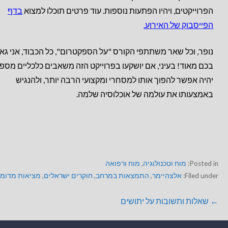
הפרוייקטים, ויהיו הפתעות נוספות. עוד פרטים תוכלו למצוא
בדף
הפייסבוק של האירוע.
נופר, וכל שאר משתתפי הקורס "על הספקטרום", כל הכבוד, אני גא
בכם מאוד! בעיני, אם יושקעו בפרוייקט הזה משאבים כלכליים מספק
יהיה אפשר להפוך אותו למסחרי ומקצועי הרבה יותר, ולהנגיש
באמצעותו את עולמה של אוכלוסיה שלמה.
Posted in:
מוח וטכנולוגיה
,
מוח ורפואה
Filed under:
אלצהיימר
,
התמצאות במרחב
,
חוקרים ישראלים
,
מציאות מדומ
← שאלות ותשובות על יתושים