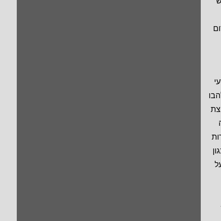
ש
ום
י
הבו
צת
ות
ון
ל