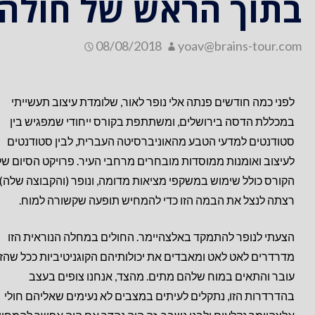
בתוך הראש של חולה 
08/08/2018
yoav@brains-tour.com
לפני כמה חודשים פנתה אלי נופר לאור, שלומדת עיצוב תעשייתי
במכללת הדסה בירושלים, ומשתתפת בקורס ייחודי שמפגיש בין
סטודנטים למדעי הטבע מהאוניברסיטה העברית, לבין סטודנטים
לעיצוב ואומנות ממוסדות מובחרים מרחבי העיר. פרויקט הסיום של
הקורס כולל שימוש במשקפי מציאות מדומה, ונופר (והקבוצה שלה)
רצתה לנ
צל את הבמה הזו כדי להמחיש תופעה שקשורה למוח.
הצעתי לנופר להתמקד באלצהיימר. החולים במחלה הנוראית הזו
מדרדרים לאט לאט ומאבדים את יכולותיהם הקוגניטיביות ככל שהז
עובר והתאים במוח שלהם מתים. מהצד, אנחנו צופים בעצב
בהדרדרות הזו, נתקלים לעיתים במצבים לא נעימים שאליהם חולי