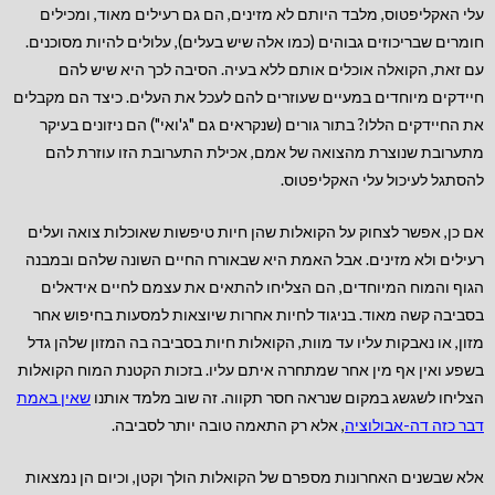
עלי האקליפטוס, מלבד היותם לא מזינים, הם גם רעילים מאוד, ומכילים
חומרים שבריכוזים גבוהים (כמו אלה שיש בעלים), עלולים להיות מסוכנים.
עם זאת, הקואלה אוכלים אותם ללא בעיה. הסיבה לכך היא שיש להם
חיידקים מיוחדים במעיים שעוזרים להם לעכל את העלים. כיצד הם מקבלים
את החיידקים הללו? בתור גורים (שנקראים גם "ג'ואי") הם ניזונים בעיקר
מתערובת שנוצרת מהצואה של אמם, אכילת התערובת הזו עוזרת להם
להסתגל לעיכול עלי האקליפטוס.
אם כן, אפשר לצחוק על הקואלות שהן חיות טיפשות שאוכלות צואה ועלים
רעילים ולא מזינים. אבל האמת היא שבאורח החיים השונה שלהם ובמבנה
הגוף והמוח המיוחדים, הם הצליחו להתאים את עצמם לחיים אידאלים
בסביבה קשה מאוד. בניגוד לחיות אחרות שיוצאות למסעות בחיפוש אחר
מזון, או נאבקות עליו עד מוות, הקואלות חיות בסביבה בה המזון שלהן גדל
בשפע ואין אף מין אחר שמתחרה איתם עליו. בזכות הקטנת המוח הקואלות
הצליחו לשגשג במקום שנראה חסר תקווה. זה שוב מלמד אותנו
שאין באמת
דבר כזה דה-אבולוציה
, אלא רק התאמה טובה יותר לסביבה.
אלא שבשנים האחרונות מספרם של הקואלות הולך וקטן, וכיום הן נמצאות