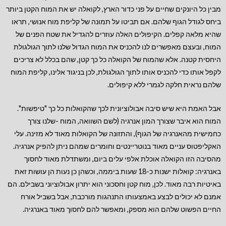
מבין כל היונקים שחיים על פני כדור הארץ, לקואלה יש את המוח הקטן ביותר
ביחס לגודל הגוף שלהם. אם תביטו על תמונה של קליפת מוח אנושי, תראו
שהיא מלאה קפלים. הקיפולים האלה עוזרים להגדיל את שטח הפנים של
המוח, ובעצם מאפשרים לנו להכניס את המוח הגדול שלנו לתוך הגולגולת
היחסית קטנה. אלא שהמוח של הקואלה כל כך קטן, שהם בכלל לא צריכים
לקפל אותו כדי להכניס אותו לתוך הגולגולת, לכן בניגוד אלינו, קליפת המוח
שלהם נראית חלקה לגמרי ללא קיפולים.
אבל האמת היא שיש סיבה אבולוציונית לכך שהקואלות כל כך "טיפשות".
המוח הוא איבר שצורך המון אנרגיה (לשם השוואה, המוח -שלנו צורך
כחמישית מהאנרגיה של הגוף), והתזונה של הקואלות מאוד לא מזינה. עלי
האקליפטוס עניים מאוד בנוטריינטים וחומרים שמהם ניתן להפיק אנרגיה.
מהסיבה הזו הקואלה אוכלת אלפי עלים ביום, ומשתדלת מאוד לחסוך
באנרגיה: קואלות ישנות כ-18 שעות ביממה, וכשהן כן נעות הן עושות זאת
באיטיות רבה מאוד. לכן, מוח קטן וחסכוני הוא יתרון אבולוציוני בשבילם. הם
אמנם לא יכולים לבצע באמצעותו התנהגות מורכבת, אבל בשביל אורח
החיים הפשוט שלהם הוא מספק, ומאפשר להם לחסוך מאוד באנרגיה.