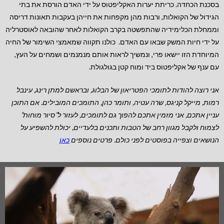
בסכנת הכחדה. כריתת יערות האקליפטוס על ידי האדם הורסת את בתי
הגידול של הקואלות, ורבות מהן מקפחות את חייהן בעקבות תאונות דריסה
וממחלת הכלימידיה שהתפשטה בקרב הקואלות לאחר שהובאה לאוסטרליה
על ידי חיות המשק שבאו עם האדם. כולנו תקווה שמאמצי השימור של החיה
המיוחדת הזו יישאו פרי, ונמשיך לראות אותם מנמנמים ושמחים על העץ,
עם ענף של אקליפטוס ביד ומוח קטן בגולגולת.
אני רוצה להודות לתומכי הפטריאון של הבלוג, ובראשם למתן רינג, עינבל
רמות, מייקל קניגס, שרה עטיה, ותומר כהן, התומכים המובילים.
אם התוכן
עניין אתכם, אני מזמין אתכם להפוך גם לתומכים, לעזור ל”סיור מוחות”
לצמוח ולקבל מגוון רחב של הטבות
ותכנים בלעדיים, יכולת להשפיע על
הנושאים וצפייה בפוסטים לפני כולם. פרטים נוספים
כאן