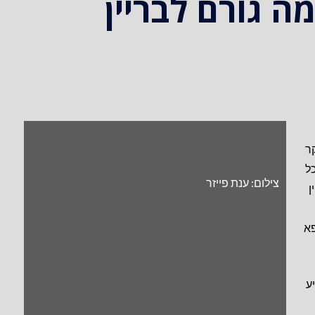
מה גורם לבריין
ר
ל
צילום: ענת פייזר
ן
פא
ע