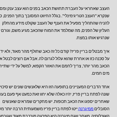
העצב שאחראי על העברת תחושת הכאב בפנים הוא עצב ענק ומסו
שנקרא "העצב הטריגימינלי". בגלל החיווט המסובך בתוך הפנים, ס
להניח שהתהליך מפעיל את הענף של העצב שקולט מידע מהחלק
העליון של הפנים, מה שמלמד את המוח שהכאב מגיע משם, וגורם 
שנרגיש אותו במצח.
איך מבטלים בריין פריז? קודם כל זה כאב שחולף מהר מאוד, ולא ידו
על סכנה כזו או אחרת שהוא עלול לגרום לה. אבל אם רוצים לבטל א
הכאב מהר יותר, צריך לחמם את האזור הקפוא, למשל על ידי שתיית
מים חמים.
אחד הדברים המעניינים בתופעה הזו היא שלאנשים שונים יש סיכוי
שונה לפתח בריין פריז, יהיו כאלה שלא יחוו זאת כמעט אף פעם בעו
שאחרים יספגו את הכאב תכופות. יש מחקרים שמראים שאנשים
הסובלים
ממיגרנה
ייטו לפתח בריין פריז משמעותית הרבה יותר מ
האוכלוסיה. מאחר שגם מיגרנה היא הפרעה מורכבת מאוד שגורמת