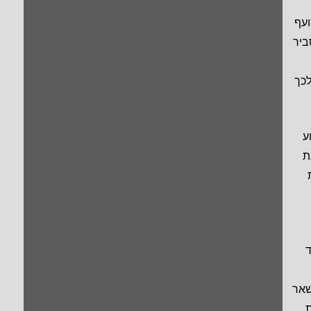
עף
ביר
לכך
ע
ת
ד
שאר