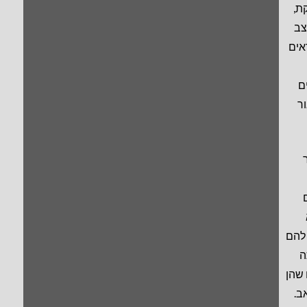
ת,
צב
אים
ם
ר
להם
ה
 שהן
ב.