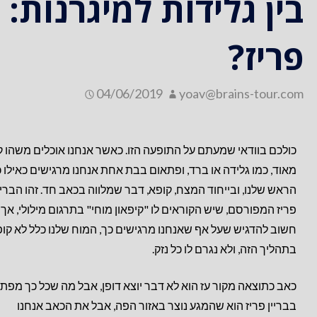
בין גלידות למיגרנות: 
פריז?
04/06/2019
yoav@brains-tour.com
כולכם בוודאי שמעתם על התופעה הזו. כאשר אנחנו אוכלים משהו ק
מאוד, כמו גלידה או ברד, ופתאום בבת אחת אנחנו מרגישים כאילו כ
הראש שלנו, ובייחוד המצח, קופא, דבר שמלווה בכאב חד. זהו הבריי
פריז המפורסם, שיש הקוראים לו "קיפאון מוחי" בתרגום מילולי, אך
חשוב להדגיש שעל אף שאנחנו מרגישים כך, המוח שלנו כלל לא קו
בתהליך הזה, ולא נגרם לו כל נזק.
כאב כתוצאה מקור עז הוא לא דבר יוצא דופן, אבל מה שכל כך מפתי
בבריין פריז הוא שהמגע נוצר באזור הפה, אבל את הכאב אנחנו