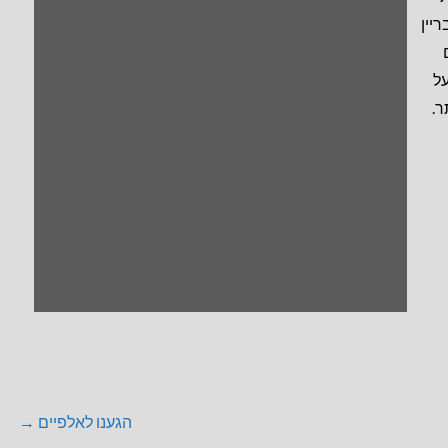
יין
על
ר.
הגענו לאלפיים →