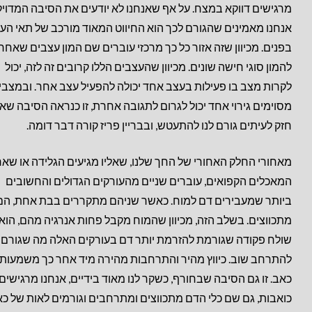
מרגישים דווקא במצח. על אף שאנחנו לא יודעים את הסיבה המדויק
אנחנו מאמינים שהגורם לכך הוא החיווט המאוד מורכב של תאי הע
בפנים. מכיוון שזה אזור כל כך מרכזי עוברים שם המון עצבים שאחר
להמון סוגי חישה שונים. מכיוון שהעצבים הללו קרובים זה לזה, יכול
לקרות מצב בו פעילות בעצב אחד יכולה להפעיל עצב אחר. ובמצבי
מסוימים גירוי אחד יכול לגרום לתגובה אחרת, זו כנראה הסיבה שאו
חזק לעיתים גורם לנו להתעטש, ובבריין פריז קורה דבר דומה.
מאחורי החלק האחורי של החך שלנו, שאליו מגיעים הגלידה או שאר
המאכלים הקפואים, עוברים שניים מהעורקים הגדולים והחשובים
ביותר שמעבירים דם למוח. כאשר שניהם מתקררים בבת אחת, הם
מתכווצים. בשלב הזה, מכיוון שהמוח מקבל פחות אנרגיה מהם, הוא
שולח פקודה שגורמת להזרמת יותר דם בעורקים האלה מה שגורם 
להתרחב שוב. כיווץ מהיר והתרחבות מהירה מיד אחר כך משמעות
כאב. זו גם הסיבה שבחורף, כשקר לנו מאוד בידיים, אנחנו מרגישים
כואבות, גם שם כלי הדם מתכווצים ומתרחבים וגורמים לאות של כא