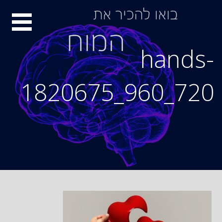
Ski
סיור
t
conten
מוחות
hands-
1820675_960_720