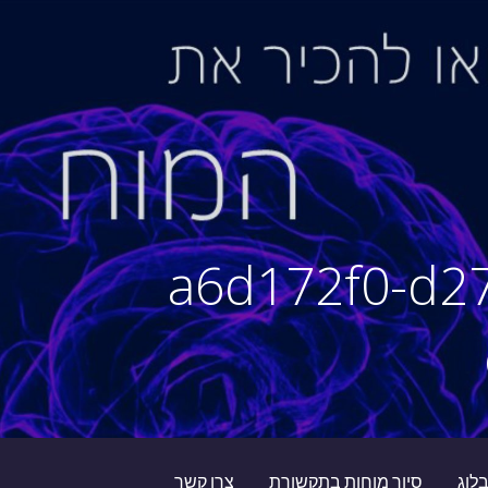
a6d172f0-d2
לוג
סיור מוחות בתקשורת
צרו קשר