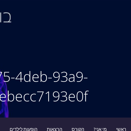
Ski
t
conten
סיור מוחות
75-4deb-93a9-
ebecc7193e0f
ראשי
מי אני?
הקורס
הרצאות
הופעות לילדים
ב