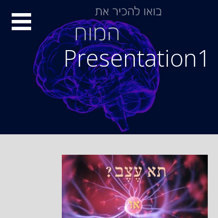
Ski
סיור
t
conten
מוחות
Presentation1