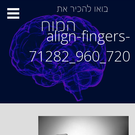
Ski
סיור
t
conten
מוחות
align-fingers-
71282_960_720