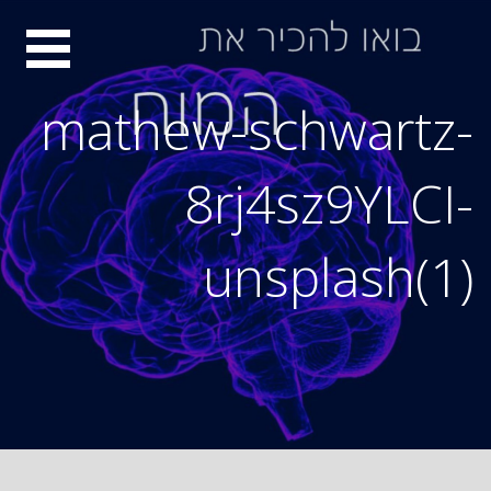
Ski
סיור
t
conten
מוחות
mathew-schwartz-
8rj4sz9YLCI-
unsplash(1)