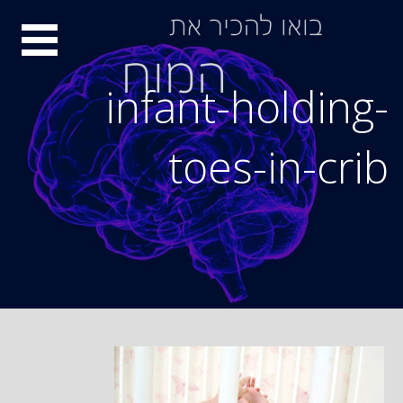
Ski
סיור
t
conten
מוחות
infant-holding-
toes-in-crib