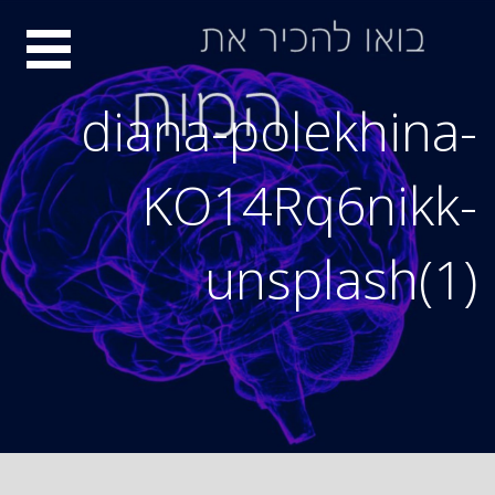
Ski
סיור
t
conten
מוחות
diana-polekhina-
KO14Rq6nikk-
unsplash(1)