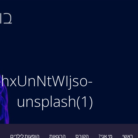
Ski
t
conten
סיור מוחות
le-hxUnNtWIjso-
unsplash(1)
ראשי
מי אני?
הקורס
הרצאות
הופעות לילדים
ב