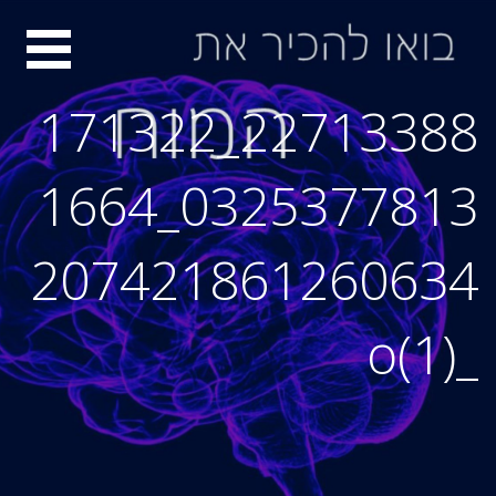
Ski
סיור
t
conten
מוחות
22713388_171322
0325377813_1664
207421861260634
_o(1)