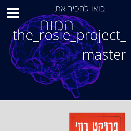
Ski
סיור
t
conten
מוחות
the_rosie_project_
master