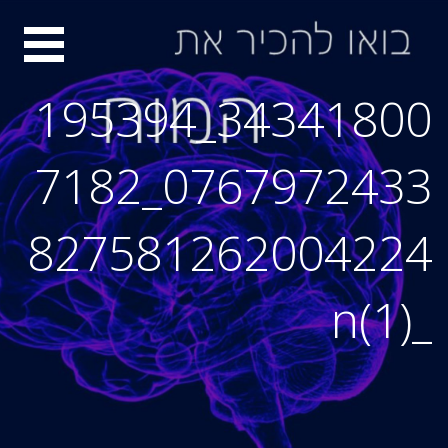
Ski
סיור
t
conten
מוחות
34341800_195394
0767972433_7182
827581262004224
_n(1)