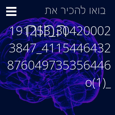
Ski
סיור
t
conten
מוחות
30420002_191253
4115446432_3847
876049735356446
_o(1)