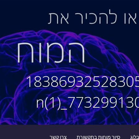
28167395_183869325283
לוג
סיור מוחות בתקשורת
צרו קשר