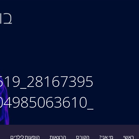
Ski
t
conten
סיור מוחות
0519
_7732991304985063610_n(1)
ראשי
מי אני?
הקורס
הרצאות
הופעות לילדים
ב