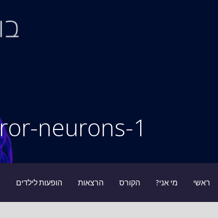
Ski
t
conten
סיור מוחות
1-mirror-neurons
ראשי
מי אני?
הקורס
הרצאות
הופעות לילדים
ב