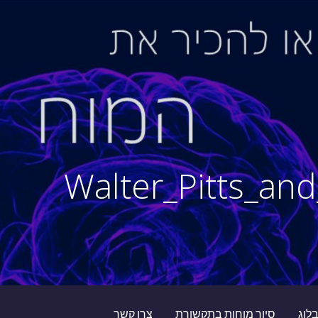
1954_Walter_Pitts_a
לוג
סיור מוחות בתקשורת
צרו קשר