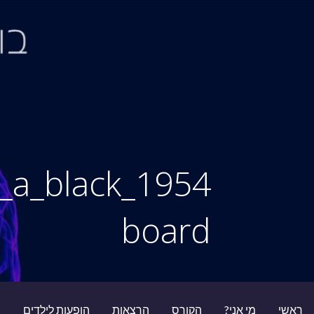
Ski
t
conten
סיור מוחות
nd_a_black
board
ראשי
מי אני?
הקורס
הרצאות
הופעות לילדים
ב