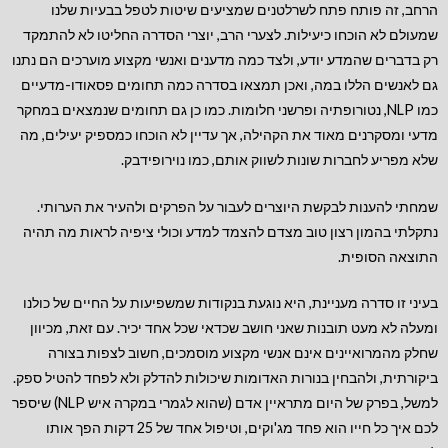
הרחב, זה פותח פתח לשרלטנים שמציעים שיטות לטפל בבעיות שלנו
שמעולם לא הוכחו כיעילות. לצערי הרב, יוצרי הסדרה החליטו לא להתמקד
רק בדברים שהמדע יודע, ולצד כמה מדענים ואנשי מקצוע מוערכים הם נתנו
גם לאנשים הללו במה, ואכן תמצאו בסדרה כמה תחומים פסאודו-מדעיים
כמו NLP, נטורופתיה ופרשני חלומות. כמו כן גם תחומים שנמצאים במחקר
מדעי ומסקרנים מאוד את הקהילה, אך עדיין לא הוכחו כמספיק יעילים, מה
שלא מפריע לחברות שונות לשווק אותם, כמו נוירופידבק.
שמחתי להענות לבקשת היוצרים לעבור על הפרקים ולהעיר את הערותי.
נתקלתי בהמון רצון טוב מצדם להצמד למדע וכולי ציפיה לראות מה תהיה
התוצאה הסופית.
בעיני זו סדרה מעניינת, היא נוגעת בנקודות שמשפיעות על החיים של כולנו
ומעלה לא מעט תובנות שאני חושב שכדאי שכל אחד יכיר. עם זאת, מכיוון
שחלק מהמרואיינים אינם אנשי מקצוע מוסמכים, חשוב לצפות בצורה
ביקורתית, ולהבחין בנורות האדומות שיכולות להדלק ולא לפחד להטיל ספק.
למשל, בפרק של היום מתראיין אדם (שהוא לגמרי במקרה איש NLP) שיספר
לכם איך כל חייו הוא פחד מג'וקים, וטיפול אחד של 25 דקות הפך אותו