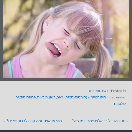
Posted in:
חושים ותפיסה
Filed under:
חוש המישוש (סומטוסנסציה)
,
כאב
,
לשון
,
מודעות
,
פרופריוספציה
,
קולטנים
← מה ההבדל בין אלצהיימר ודמנציה?
מהי אפאזיה, ומה קרה לברוס וויליס? →