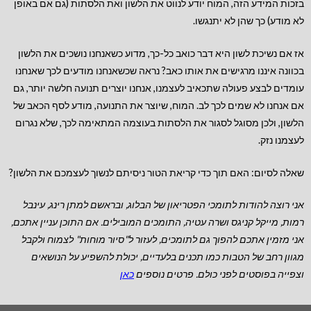
בזכות המידע הזה, המוח יודע לנווט את הלשון ואת הלסתות (גם אם באופן
לא מודע) כך שהן לא יתנגשו.
אז אם נשיכת לשון היא דבר כואב כל-כך, מדוע כשאנחנו נושכים את הלשון
בכוונה איננו מרגישים את אותו כאב? נראה שכשאנחנו מודעים לכך שאנחנו
עומדים לבצע פעולה שתכאיב לעצמנו, אנחנו יוצרים תנועה חלשה יותר, גם
אם אנחנו לא שמים לכך לב. המוח, שיוצר את התנועה, מודע לסף הכאב של
הלשון, ולכן מסוגל לסגור את הלסתות בעוצמה המתאימה לכך, שלא נגרום
לעצמנו נזק.
שאלה לסיום: האם תוך כדי קריאת הטור ניסיתם לנשוך לעצמכם את הלשון?
אני רוצה להודות לתומכי הפטריאון של הבלוג, ובראשם למתן רינג, עינבל
רמות, מייקל קניגס ושרה עטיה, התומכים המובילים.
אם התוכן עניין אתכם,
אני מזמין אתכם להפוך גם לתומכים, לעזור ל"סיור מוחות" לצמוח ולקבל
מגוון רחב של הטבות כמו תכנים בלעדיים, יכולת להשפיע על הנושאים
וצפייה בפוסטים לפני כולם. פרטים נוספים
כאן