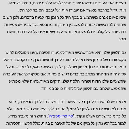
תעצמו את העיניים ומישהו יעביר חפץ כלשהו על כף ידכם, הסיכוי שתזהו
אותו גדול בהרבה מאשר אם יעבירו אותו על גבכם. הסיבה לכך היא
שביום-יום אנחנו משתמשים בכף היד כל הזמן כדי לגעת בדברים, ולכן חשוב
שתהיה לה רגישות גבוהה למגע. בין היתר, זה מתבטא בכך שביד יש צפיפות
רבה יותר של קולטנים למגע וכאב ותאי עצב שאחראים על העברת תחושת
מגע.
גם הלשון שלנו היא איבר שרגיש מאוד למגע. זו הסיבה שאנו מסוגלים לחוש
טקסטורות של המזון שאנו אוכלים טוב כל-כך (וחשוב מכך, גם טקסטורות של
חומרים שמסוכנים לנו). מכיוון שהלשון כל-כך רגישה למגע, כל כאב שיופעל
עליה יהיה חד יותר מכאב באיברים רגישים פחות. אם נוסיף לכך את העובדה
שהשיניים שלנו חדות ושרירי הלסת שלנו חזקים מאוד, נראה שלא מפתיע
שהמפגש שלהם עם הלשון עלול להיות כואב במיוחד.
אז אם יש לנו איבר כל-כך רגיש היושב בתוך מערכת כל-כך מכאיבה, מדוע
אנחנו לא נושכים את הלשון כל הזמן? הסיבה לכך היא חוש חשוב מאוד ולא
כל-כך מוכר שקיים אצלנו ונקרא "
פרופריוספציה
". החוש הזה מעביר מידע
למוח בכל רגע נתון על מיקומם של כל האיברים בגוף, כולל הלשון והלסתות.