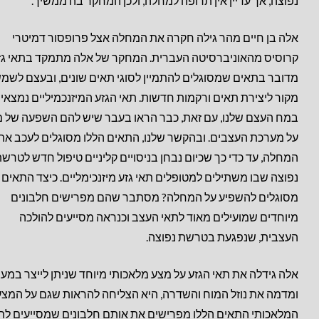
נפוצה, אך עדיין אין תרופה למחלה, ולכן המחקר בה ממשיך.
אלה בן חיים מהר גילה חקרה את המחלה אצל פרופסור דמיטרי
קרוסיס מהאוניברסיטה העברית. המחקר של אלה מתמקד בתאי גז
מדובר בתאים שמסוגלים להתמיין לסוגי תאים שונים, ובעצם לשמ
מקור ליצירת תאים ורקמות חדשות. תאי הגזע המיזנכמיליים נמצאי
במח העצם שלנו, עם זאת, כבר הראו בעבר שיש להם השפעה של 
על מערכת העצבים. ובהקשר שלנו, התאים הללו מסוגלים לעכב את
המחלה, עד כדי כך שכיום נבחן בניסויים קליניים טיפול חדש לטרש
נפוצה שבו משתילים למטופלים תאי גזע מיזנכימליים. כיצד התאים 
מסוגלים להשפיע על המחלה? מסתבר שהם מפרישים חלבונים
מיוחדים שמועילים מאוד לתאי העצב וכנראה מסייעים להולכה
העצבית, שנפגעת בטרשת נפוצה.
אלה גידלה את תאי הגזע על מצע מלאכותי מיוחד שניתן לייצר במע
ומדמה את נוזל המוח והשדרה, היא הצליחה להראות שגם על המצע
המלאכותי התאים הללו מפרישים את אותם חלבונים שמסייעים לת