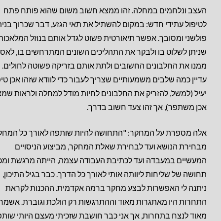
העצב ונלחמים במחלה. זהו ממצא חשוב משום שהוא פותח פתח
לטיפול עתידי חדש: במקום להשתיל את תאי הגזע, דבר שכרוך בנית
פולשני ומסובך. אפשר תיאורטית פשוט לגדל אותם בנוזל המלאכות
שניתן לשלוט בו ולבקר את התהליכים השונים המתרחשים בו, לאסו
ממנו את החלבונים החשובים ולתת אותם בזריקה פשוטה לחולים. י
עדיין כמה שלבים משמעותיים שצריך לעבור כדי לוודא שזהו אכן טיפ
יעיל (למשל, להזריק את החלבונים לחיות מודל למחלה ולראות שמצ
אכן משתפר), אך זהו צעד חשוב בדרך.
אלה מספרת על המחקר: "התחושה להיות שותפה לאורך כל המחק
מבחירת הנושא ועד לבחירת שאלת המחקר, מביצוע הניסויים
המעשיים במעבדה ועד לכתיבת העבודה עצמה, הייתה מרגשת ומכו
תחושה של שליחות ליוותה אותי לאורך כל הדרך. כבר בגיל התיכון,
ניתנה לי האפשרות לבצע מחקר ברמה אקדמית. ההכנות לקראת
התחרות היו מאתגרות מאוד וההתרגשות רק הולכת וגוברת. אשמח
מאוד לנצח בתחרות, אך אני כבר חושבת שזכיתי מעצם היותי שות