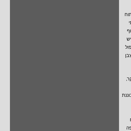
וח
י
ף
ש
ול
בן
ר,
ננת
פה