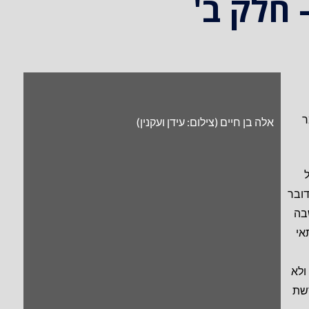
 חלק ב'
ר
אלה בן חיים (צילום: עידן ועקנין)
ובר
בה
אי
ולא
רשת