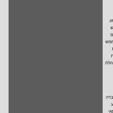
ע.
ש
ם
ממש
ת
הללו
בדה
אי