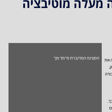
ה מעלה מוטיבציה
הסצינה המדוברת מ"מד מן"
ה את
.
ודה
ך.
ס