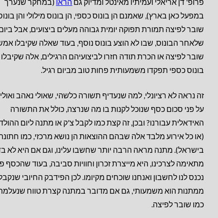
פרופ' דן אריאלי ועמיתיו מאינטל ומדיוק גם
הראו
(במחקר שנערך
במפעל כאן בארץ), שאמנם הן בונוס כספי, הן בונוס מילולי והן בונו
שובר לפיצה תמורת תפוקה יומית גבוהה מעלים ביצועים, אבל ביום
שלאחר הבונוס, שבו לא הוצע בונוס נוסף, בעוד שאלה שקיבלו אמש
שובר לפיצה או הכרת תודה חזרו לביצועיהם הרגילים, אלה שקיבלו
בונוס כספי תפקדו משמעותית פחות טוב מביום רגיל.
זה נראה לא רציונלי, למה שנעדיף תשורה כלשהי, שאולי נאהב ואולי 
על פני סכום כסף שנוכל לקנות בו מה שנרצה, כולל את התשורה
האידאלית עבורנו? ובכן, זה קצת כמו לקבל צ'ק או מתנה ליום ההולד
(או כל אירוע מלבד אלה שבהם ההוצאות הן נושא מרכזי, כמו חתונה
בישראל). מתנה מראה הרבה יותר שחשבו עלינו, וגם אם היא לא בד
מתאימה לצרכינו, היא מייצרת זכרון וחוויות סביבה, בעוד שהכסף פ
נכנס לנו לחשבון ואנחנו שוכחים מקיומו. לכן הפידבק החיובי שנקבל
ממתנות הוא משמעותי, גם אם מדובר במתנה קצרת טווח שנעלמת,
כמו שובר לפיצה.