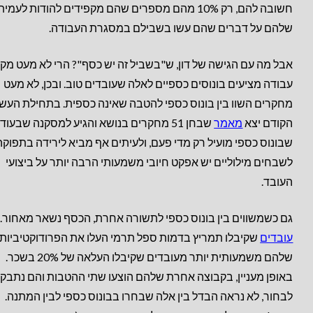
חשובה להם, רק 10% מהם מספרים שהם מקפידים להודות לעמי
שלהם על דברים שהם עשו בשבילם במסגרת העבודה.
אבל מה עם הגישה של דון, ש"בשביל זה יש כסף"? הרי לא מעט מק
עבודה מציעים בונוסים כספיים לאלה שעובדים טוב. ובכן, לא מעט
מחקרים השוו בין בונוס כספי להטבה שאינה כספית. בתחילת העשו
הקודם יצא
מאמר
שבחן 51 מחקרים בנושא והגיע למסקנה שבעוד
שבונוס כספי מועיל רק מדי פעם, ולעיתים אף מביא לירידה בתפוקה
לשבחים מילוליים יש אפקט חיובי משמעותי הרבה יותר על ביצועי
העובד.
גם כשמשווים בין בונוס כספי לתשורה אחרת, הכסף נשאר מאחור.
עובדים
שקיבלו תמריץ בדמות ספל תרמי העלו את הפרודוקטיביות
שלהם משמעותית יותר מעובדים שקיבלו העלאה של 20% בשכר.
באופן מעניין, בקבוצה אחרת שלהם הוצעו שתי ההטבות והם נתבק
לבחור, לא נראה הבדל בין אלה שבחרו בבונוס כספי לבין המתנה.