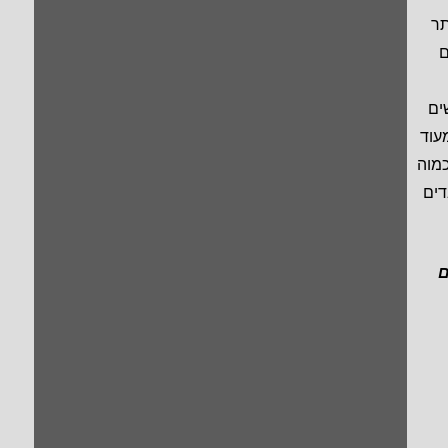
תר
ם
ים
עוד
כמוה
דים
ם