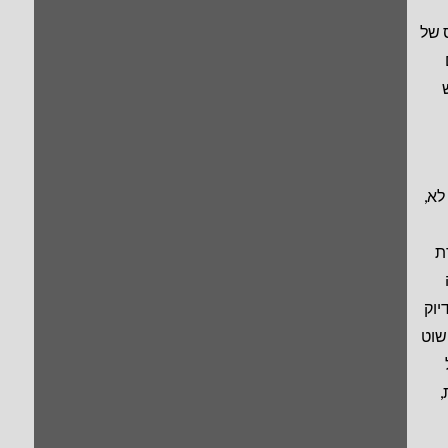
ס של
לא,
ת
יוק
שוט