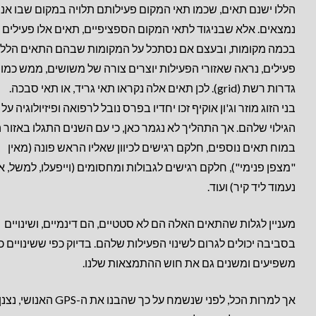
הללו ישנם תאים, שכמו תאי המקום פעילותם תלויה במקום שבו אנח
נמצאים. אלא שבניגוד לתאי המקום הספציפיים, תאים אלו פעילים
בכמה מקומות, ובעצם אם נסתכל על המקומות שבהם התאים הללו
פעילים, נראה שאזורי הפעילות יוצרים צורה של משושים, ממש כמו
גדרות רשת (grid). לכן תאים אלה נקראו תאי גריד, או תאי סבכה.
בני הזוג מוזר וג'ון אוקיף זכו יחדיו בפרס נובל לרפואה ופיזיולוגיה על
הגילוי שלהם. אך התהליך לא נגמר כאן, כי עם השנים התגלו באזור 
במוח תאים נוספים, חלקם רגישים לכיוון שאליו הראש פונה (מאין
"מצפן פנימי"), חלקם רגישים לגבולות ומחסומים (וייפעלו, למשל, א
נעמוד ליד קיר) ועוד.
מעניין לגלות שהתאים האלה הם לא סטטיים, הם דינמיים, ושינויים
בסביבה יכולים לגרום לשינוי הפעילות שלהם. בדיוק כפי ששינויים 
משפיעים ומשנים גם את חוש ההתמצאות שלנו.
אך למרות הכל, לפני שנשמח על כך שהבנו את ה-GPS האנושי, נצנ