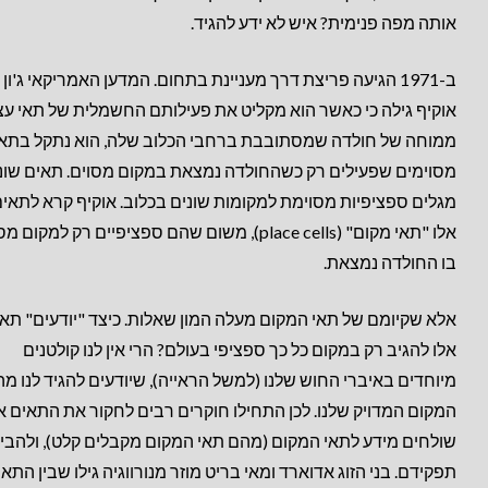
אותה מפה פנימית? איש לא ידע להגיד.
ב-1971 הגיעה פריצת דרך מעניינת בתחום. המדען האמריקאי ג'ון
אוקיף גילה כי כאשר הוא מקליט את פעילותם החשמלית של תאי עצ
ממוחה של חולדה שמסתובבת ברחבי הכלוב שלה, הוא נתקל בתא
מסוימים שפעילים רק כשהחולדה נמצאת במקום מסוים. תאים שונ
מגלים ספציפיות מסוימת למקומות שונים בכלוב. אוקיף קרא לתאי
אלו "תאי מקום" (place cells), משום שהם ספציפיים רק למקום 
בו החולדה נמצאת.
אלא שקיומם של תאי המקום מעלה המון שאלות. כיצד "יודעים" תא
אלו להגיב רק במקום כל כך ספציפי בעולם? הרי אין לנו קולטנים
מיוחדים באיברי החוש שלנו (למשל הראייה), שיודעים להגיד לנו מה
המקום המדויק שלנו. לכן התחילו חוקרים רבים לחקור את התאים 
שולחים מידע לתאי המקום (מהם תאי המקום מקבלים קלט), ולהבין
תפקידם. בני הזוג אדוארד ומאי בריט מוזר מנורווגיה גילו שבין התא