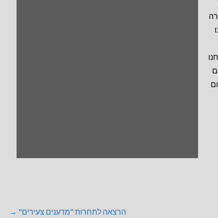
רה
נו
ם
ום
הרצאה לתחרות "מדענים צעירים" →