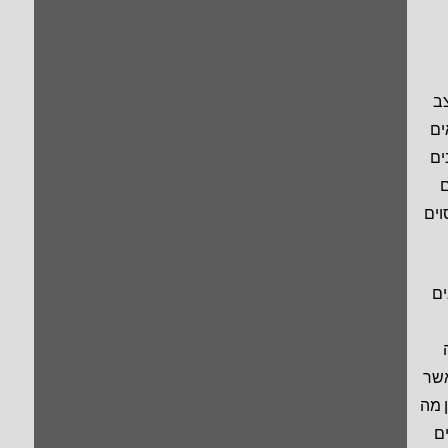
ב
ים
ים
ם
מסוים
ים
אשר
 מה
ים