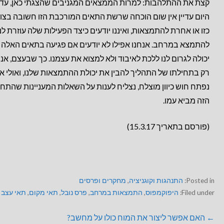
קצת את ההתלהבות: למרות הממצאים המגניבים שהצגתי כאן, עד
היום עדיין אין שום הוכחה שרשת התאים המורכבת הזו חשובה בצו
כזו או אחרת להתמצאות, ואיננו יודעים כיצד הפעילות שלה עוזרת לנו
להתמצא במרחב. אנחנו אפילו לא יודעים אם פגיעה בתאים האלה
יכולה לגרום לנו ללכת לאיבוד ולא למצוא את עצמנו. כך שבעצם, אנח
רק בתחילתו של התהליך להבין את יכולת ההתמצאות שלנו, ואולי א
נפתח חוש כיוון מוצלח, נצליח לענות על השאלות המעניינות שהתח
הזה מביא עמו
.
(פורסם בתאריך 15.3.17)
Posted in:
התנהגות וקוגניציה
,
מחקרים ופרסים
Filed under:
היפוקמפוס
,
התמצאות במרחב
,
פרס נובל
,
תאי מקום
,
תאי עצב
← האם אפשר ליצור את המוח כולו על מחשב?