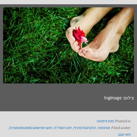
צילום: Ingimage
Posted in:
מוח ורפואה
Filed under:
אורגזמה
,
התנהגות מינית
,
חוט השדרה
,
חוש המישוש (סומטוסנסציה)
,
תאי עצב