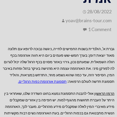
28/08/2022
yoav@brains-tour.com
1 Comment
גברת א', הולנדית בשנות החמישים לחייה, ניגשה נבוכה לרופא עם תלונה
מאוד יוצאת דופן: בערך חמש-שש פעמים ביום היא חווה אורגזמה בכף
רגלה השמאלית. שמעתם נכון, גירוי באזור מסוים בכף הרגל שלה יכול לגרום
לה לפורקן מיני. את האורגזמה עצמה היא מרגישה בעיקר ברגל ופחות באיבר
המין. הסיפור הזה, עד כמה שהוא נשמע מוזר, התרחש במציאות, והוליד
תסמונת חדשה לעולם הרפואה:
תסמונת אורגזמת כפות הרגליים
.
הרמז הראש
ון אולי להבנת התסמונת נמצא בחוט השדרה שלנו, שאחראי בין
היתר על העברת תחושות מהגוף למוח. יש חפיפה בין אזורים שמקבלים
מידע מאיברי המין לאלה שמקבלים מידע מהרגליים. מעבר לכך, האורגזמה
הנשית מתבטאת גם בכפות הרגליים. בעת האורגזמה נשים רבות מקשיתות