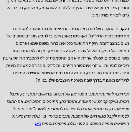
למוח להתייחס למידע שמגיע מכפות הרגליים כמידע שמגיע מאיבר המין.
ומכיוון שגירוי חזק של איבר המין יכול לגרום לאורגזמה, מגע חזק בכף הרגל
גרם ליצירת פורקן מיני.
בעקבות המקרה של גברת א' הגדירו הרופאים את התופעה כ"תסמונת
אורגזמת כפות הרגליים", ואף ניסו באופן אקטיבי לחפש מקרים נוספים של
נשים במצב דומה. היקף התופעה כלל אינו ברור, משום שמאז פרסום
המחקר על המקרה של א' עבר כמעט עשור ובפרק זמן זה לא התפרסמו
מקרים נוספים. שאלה אחרת היא אם התסמונת יכולה להסביר את הקשר בין
רגליים למיניות. יש הרי אינספור התייחסויות לרגליים כגורם למשיכה מינית
ופטישיזם. האם מדובר רק בתופעה חברתית או שמא המשיכה המינית
לרגליים מעוגנת בדרך שבה מערכת העצבים שלנו בנויה?
אני רוצה להודות לתומכי הפטריאון של הבלוג, ובראשם למתן רינג, עינבל
רמות, מייקל קניגס, שרה עטיה, ותומר כהן, התומכים המובילים.
אם התוכן
עניין אתכם, אני מזמין אתכם להפוך גם לתומכים, לעזור ל”סיור מוחות”
לצמוח ולקבל מגוון רחב של הטבות
ותכנים בלעדיים, יכולת להשפיע על
הנושאים וצפייה בפוסטים לפני כולם. פרטים נוספים
כאן