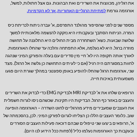
את רגליהן, מכווצות את השרירים ואת הבהונות. גם אצל חתולות, למשל,
אורגזמה גורמת
למתיחת הרגליים האחוריות, אך לא הקדמיות
.
מספר שנים לפני שהסיפור מהולנד התפרסם, א' עברה ניתוח לכריתת כיס
המרה. הניתוח הסתבך ובעקבותיו היא נזקקה להנשמה מלאכותית למשך
שלושה שבועות. כשא' השתחררה מבית החולים היא התלוננה על תחושה
מוזרה ברגל. היא לא נעלמה, אלא התפתחה והלכה עד שהחלו האורגזמות.
לאורך אותה תקופה היו לא' חיי מין סדירים עם בעלה והפורקן המיני שנהגה
לחוות במסגרתם היה רגיל (אם כי לעיתים התחושה כן גלשה אל הרגל). מצד
שני, אורגזמות הרגל שהחלו להופיע באופן ספונטני במהלך שגרת היום פגעו
משמעותית באיכות חייה.
הרופאים שלחו את א' לבדיקת MRI ולבדיקת EMG כדי לבדוק את השרירים
והעצבים באזור כף הרגל. הבדיקות היו תקינות. שכשהם ניסו לגרות חשמלית
את העצבים שמעבירים מידע מהרגליים לחוט השדרה – האורגזמה הופיעה
שוב. כלומר העצבים הללו כן הצליחו לגרום לפורקן המיני. לכן, בהסכמתה של
א', הרופאים ביצעו שני טיפולים שבהם דוכאה פעילות העצבים הסוררים
ובעקבות כך האורגזמות נעלמו כליל (לפחות ככל הידוע לנו היום).