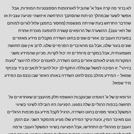
לא ברור מה קרה אצל א' שהוביל לאורגזמות הספונטניות המוזרות, אבל
אפשר לשער שבמהלך הניתוח שהסתבך התרחשה איזושהי פגיעה עצבית או
שהדבר התרחש בעת שהיתה מונשמת (מחסור בחמצן עלול לגרום למותם
של תאי עצב). ההשערה של הרופאים קשורה לתופעה מוכרת אחרת
במערכת העצבים: אזורים שונים בחוט השדרה מקבלים מידע מאזורים
שונים בעור שלנו, אבל גם מהאיברים הפנימיים שלנו. לרוב אין שם תחושה
משמעותית, אבל במקרים מיוחדים זה יכול לקרות. מכיוון שהמידע משני
המקורות מגיע לאותם אזורים בחוט השדרה, לפעמים יכולה להיווצר "טעות
בזיהוי". זו הסיבה למשל שבגללה התקף לב יכול להוביל לכאבים ביד ובכתף
שמאל – המידע מהלב נכנס לחוט השדרה באותו האזור שבו נכנס גם המידע
מיד שמאל.
הרופאים של א' האמינו שבעקבות האשפוז חלק מהעצבים שאחראיים על
תחושה בכפות הרגליים שלה נפגעו. הפגיעה הזו הובילה לשינוי בשיווי
המשקל באזור מסוים בחוט השדרה, הרגיל לקבל מידע גם מכפות הרגליים
וגם מאיבר המין, וכעת עיקר המידע שלו מגיע מהמקור השני. עם הזמן
העצבים מהרגליים התחדשו, אבל הפגיעה בשיווי המשקל העצבי גרמה