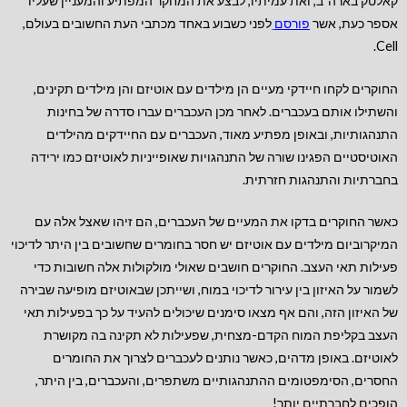
קאלטק בארה"ב, ואת עמיתיו, לבצע את המחקר המפתיע והמעניין שעליו
אספר כעת, אשר
פורסם
לפני כשבוע באחד מכתבי העת החשובים בעולם,
Cell.
החוקרים לקחו חיידקי מעיים הן מילדים עם אוטיזם והן מילדים תקינים,
והשתילו אותם בעכברים. לאחר מכן העכברים עברו סדרה של בחינות
התנהגותיות, ובאופן מפתיע מאוד, העכברים עם החיידקים מהילדים
האוטיסטיים הפגינו שורה של התנהגויות שאופייניות לאוטיזם כמו ירידה
בחברתיות והתנהגות חזרתית.
כאשר החוקרים בדקו את המעיים של העכברים, הם זיהו שאצל אלה עם
המיקרוביום מילדים עם אוטיזם יש חסר בחומרים שחשובים בין היתר לדיכוי
פעילות תאי העצב. החוקרים חושבים שאולי מולקולות אלה חשובות כדי
לשמור על האיזון בין עירור לדיכוי במוח, ושייתכן שבאוטיזם מופיעה שבירה
של האיזון הזה, והם אף מצאו סימנים שיכולים להעיד על כך בפעילות תאי
העצב בקליפת המוח הקדם-מצחית, שפעילות לא תקינה בה מקושרת
לאוטיזם. באופן מדהים, כאשר נותנים לעכברים לצרוך את החומרים
החסרים, הסימפטומים ההתנהגותיים משתפרים, והעכברים, בין היתר,
הופכים לחברתיים יותר!