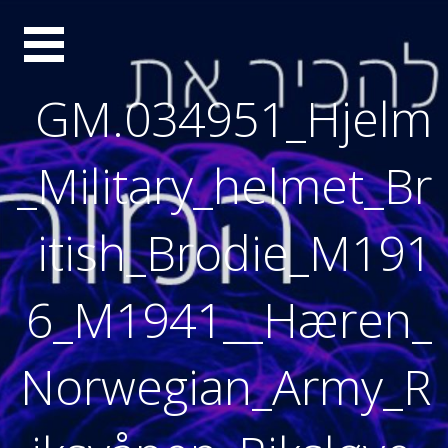
Ski
סיור
t
conten
מוחות
GM.034951_Hjelm
_Military_helmet_Br
itish_Brodie_M191
6_M1941__Hæren_
Norwegian_Army_R