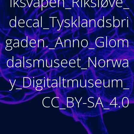
iksvåpen_Riksløve_
decal_Tysklandsbri
gaden._Anno_Glom
dalsmuseet_Norwa
y_Digitaltmuseum_
CC_BY-SA_4.0